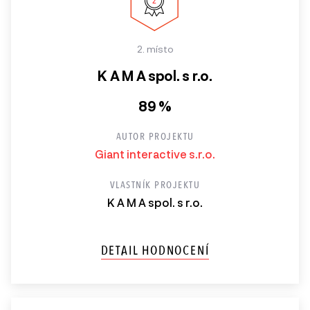
2. místo
K A M A spol. s r.o.
89 %
AUTOR PROJEKTU
Giant interactive s.r.o.
VLASTNÍK PROJEKTU
K A M A spol. s r.o.
DETAIL HODNOCENÍ