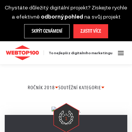
Chystáte důležitý digitální projekt? Získejte rychle
a efektivně
odborný pohled
na svůj projekt
SKRÝT OZNÁMENÍ
ZJISTIT VÍCE
To nejlepší z digitálního marketingu
ROČNÍK 2018
SOUTĚŽNÍ KATEGORIE
Ročník
Firemní web
2025
Microsite
Ročník
Mobilní řešení