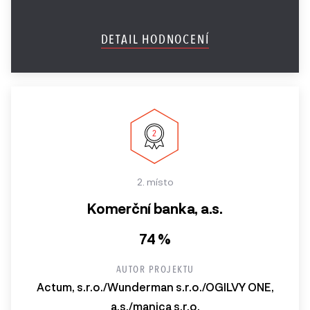
DETAIL HODNOCENÍ
2. místo
Komerční banka, a.s.
74 %
AUTOR PROJEKTU
Actum, s.r.o./Wunderman s.r.o./OGILVY ONE,
a.s./manica s.r.o.