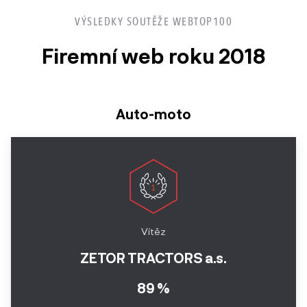
Ročník
VÝSLEDKY SOUTĚŽE WEBTOP100
2017
Firemní web roku 2018
Ročník
2016
Auto-moto
Ročník
2015
Ročník
2014
2013 a
Vítěz
starší
ZETOR TRACTORS a.s.
89 %