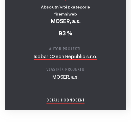
2024
Absolutní vítěz kategorie
Digitální reklamní
Ročník
firemní web
kampaň
MOSER, a.s.
2023
Nejefektivnější digitální
93 %
Ročník
řešení
2022
AUTOR PROJEKTU
E-mailingová kampaň
Ročník
Isobar Czech Republic s.r.o.
2021
Obsahový marketing
VLASTNÍK PROJEKTU
Ročník
MOSER, a.s.
Self-care
2020
Online nástroje
Ročník
DETAIL HODNOCENÍ
Speciální ocenění
2019
Ročník
2018