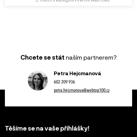
Chcete se stát
naším partnerem?
Petra Hejcmanová
602 209 936
petra.hejcmanova@webtop100.cz
Těšíme se na vaše přihlášky!