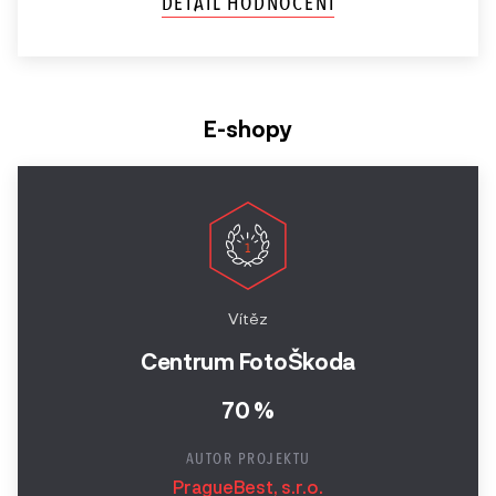
DETAIL HODNOCENÍ
E-shopy
Vítěz
Centrum FotoŠkoda
70 %
AUTOR PROJEKTU
PragueBest, s.r.o.