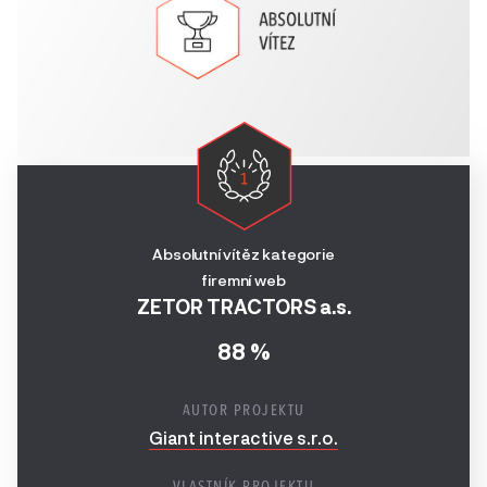
2024
Digitální reklamní
Ročník
kampaň
2023
Nejefektivnější digitální
Ročník
řešení
2022
E-mailingová kampaň
Ročník
2021
Firemní stránka na
Absolutní vítěz kategorie
soc.sítích
firemní web
Ročník
ZETOR TRACTORS a.s.
2020
Obsahový marketing
88 %
Ročník
Speciální ocenění
2019
AUTOR PROJEKTU
Giant interactive s.r.o.
Ročník
2018
VLASTNÍK PROJEKTU