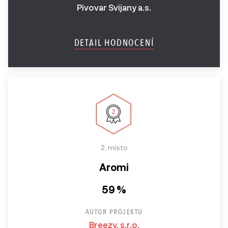
Pivovar Svijany a.s.
DETAIL HODNOCENÍ
2. místo
Aromi
59 %
AUTOR PROJEKTU
Breezy, s.r.o.