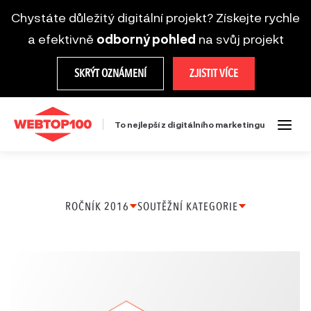
Chystáte důležitý digitální projekt? Získejte rychle
a efektivně
odborný pohled
na svůj projekt
SKRÝT OZNÁMENÍ
ZJISTIT VÍCE
To nejlepší z digitálního marketingu
ROČNÍK 2016
SOUTĚŽNÍ KATEGORIE
Ročník
Firemní web
2025
Microsite
Ročník
Mobilní řešení