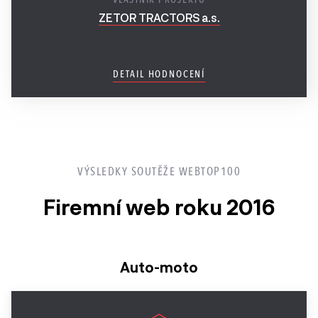
ZETOR TRACTORS a.s.
Ročník
2017
Ročník
DETAIL HODNOCENÍ
2016
Ročník
2015
VÝSLEDKY SOUTĚŽE WEBTOP100
Ročník
2014
Firemní web roku 2016
2013 a
starší
Auto-moto