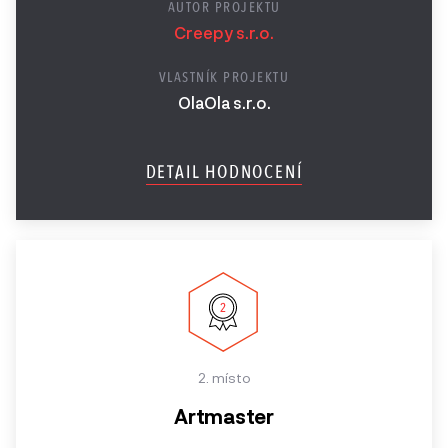
AUTOR PROJEKTU
Retenční marketing
Ročník
Creepy s.r.o.
Speciální ocenění
2017
VLASTNÍK PROJEKTU
Ročník
OlaOla s.r.o.
2016
DETAIL HODNOCENÍ
Ročník
2015
Ročník
2014
2013 a
starší
2. místo
Artmaster