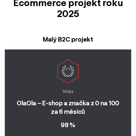
Ecommerce projekt roku
2024
SEO
2025
Ročník
2023
Produktový design
Ročník
Výkonnostní kampaň
Malý B2C projekt
2022
Videoreklama
Ročník
Firemní komunikace
2021
Influencer marketing
Ročník
2020
Autentická kariérní
Vítěz
komunikace
Ročník
OlaOla – E-shop a značka z 0 na 100
2019
za 6 měsíců
Digitální transformace
Ročník
98 %
Obsahový marketing
2018