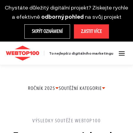
Chystáte důležitý digitální projekt? Získejte rychle
a efektivně
odborný pohled
na svůj projekt
SKRÝT OZNÁMENÍ
ZJISTIT VÍCE
To nejlepší z digitálního marketingu
ROČNÍK 2025
SOUTĚŽNÍ KATEGORIE
Ročník
Ecommerce projekt
2025
Firemní web
VÝSLEDKY SOUTĚŽE WEBTOP100
Ročník
Brandová kampaň