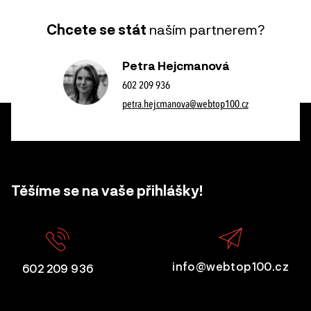
Chcete se stát
naším partnerem?
Petra Hejcmanová
602 209 936
petra.hejcmanova@webtop100.cz
Těšíme se na vaše přihlášky!
info@webtop100.cz
602 209 936