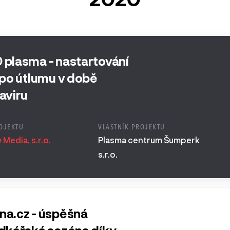
 a starší
plasma - nastartování
 po útlumu v době
aviru
OJEKTU
VLASTNÍK PROJEKTU
Media, s.r.o.
Plasma centrum Šumperk
s.r.o.
a.cz - úspěšná