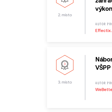
zahrá
výkon
2. místo
AUTOR PR
Effectix.
Nábor
VŠPP
3. místo
AUTOR PR
WeBetter 