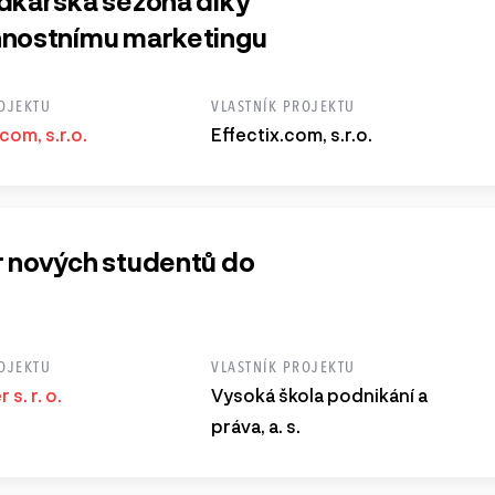
dkářská sezóna díky
nostnímu marketingu
OJEKTU
VLASTNÍK PROJEKTU
com, s.r.o.
Effectix.com, s.r.o.
 nových studentů do
OJEKTU
VLASTNÍK PROJEKTU
s. r. o.
Vysoká škola podnikání a
práva, a. s.