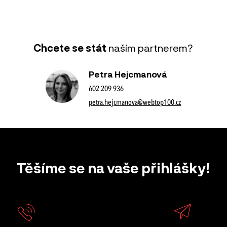
Chcete se stát
naším partnerem?
Petra Hejcmanová
602 209 936
petra.hejcmanova@webtop100.cz
Těšíme se na vaše přihlášky!