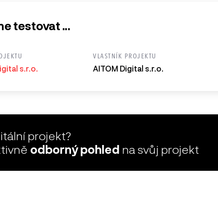
 testovat ...
OJEKTU
VLASTNÍK PROJEKTU
ital s.r.o.
AITOM Digital s.r.o.
tální projekt?
ktivně
odborný pohled
na svůj projekt