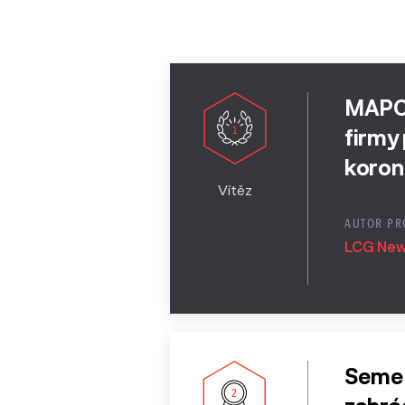
2013
MAPO 
firmy
koron
Vítěz
AUTOR PR
LCG New 
Semen