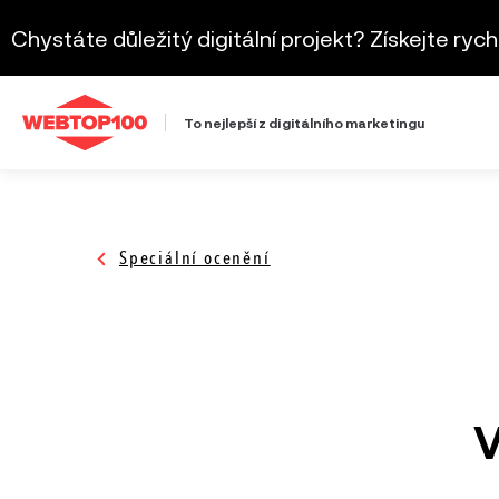
Chystáte důležitý digitální projekt? Získejte ryc
To nejlepší z digitálního marketingu
Speciální ocenění
Výkonnostní kampaň
Roč
Firemní podcast
Roč
V
Obsahový marketing
Roč
SEO
Roč