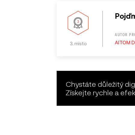
Pojďme
AUTOR PR
AITOM Dig
3. místo
Chystáte důležitý digi
Získejte rychle a efe