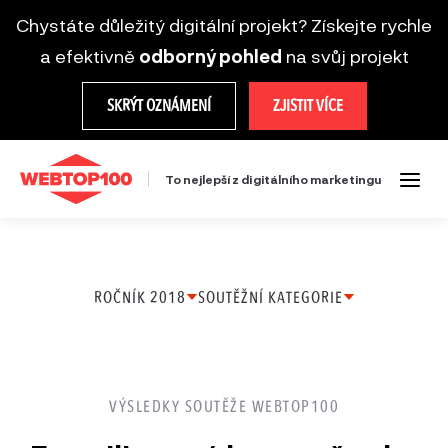
Chystáte důležitý digitální projekt? Získejte rychle
a efektivně
odborný pohled
na svůj projekt
SKRÝT OZNÁMENÍ
ZJISTIT VÍCE
To nejlepší z digitálního marketingu
ROČNÍK 2018
SOUTĚŽNÍ KATEGORIE
Ročník
Firemní web
2025
Microsite
VÝSLEDKY SOUTĚŽE WEBTOP100
Ročník
Mobilní řešení