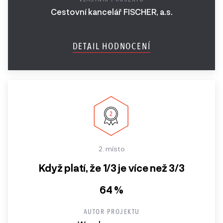
Cestovní kancelář FISCHER, a.s.
Ročník
2017
DETAIL HODNOCENÍ
Ročník
2016
Ročník
2015
Ročník
2014
2. místo
2013 a
Když platí, že 1/3 je více než 3/3
starší
64 %
AUTOR PROJEKTU