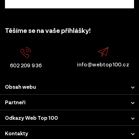
Těšíme se na vaše přihlášky!
info@webtop100.cz
602 209 936
Obsah webu
Porota
Partneři
Přihlášení projektu
LUPA.cz
Odkazy Web Top 100
Akce a konference
Podnikatel.cz
Kategorie a kritéria
Výsledky z minulých let
Kontakty