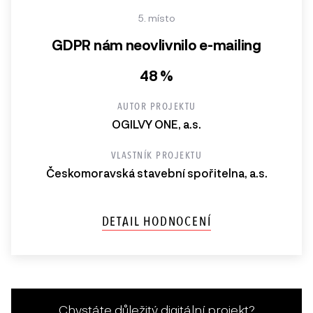
5. místo
GDPR nám neovlivnilo e-mailing
48 %
AUTOR PROJEKTU
OGILVY ONE, a.s.
VLASTNÍK PROJEKTU
Českomoravská stavební spořitelna, a.s.
DETAIL HODNOCENÍ
Chystáte důležitý digitální projekt?