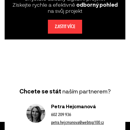
Získejte rychle a efektivně
odborný pohled
na svůj projekt
ZJISTIT VÍCE
Chcete se stát
naším partnerem?
Petra Hejcmanová
602 209 936
petra.hejcmanova@webtop100.cz