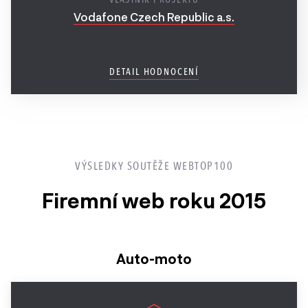
Vodafone Czech Republic a.s.
Ročník
2017
Ročník
DETAIL HODNOCENÍ
2016
Ročník
2015
VÝSLEDKY SOUTĚŽE WEBTOP100
Ročník
2014
Firemní web roku 2015
2013 a
starší
Auto-moto