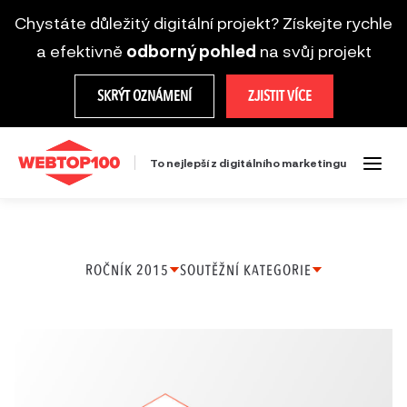
Chystáte důležitý digitální projekt? Získejte rychle
a efektivně
odborný pohled
na svůj projekt
SKRÝT OZNÁMENÍ
ZJISTIT VÍCE
To nejlepší z digitálního marketingu
ROČNÍK 2015
SOUTĚŽNÍ KATEGORIE
Ročník
Firemní web
2025
Microsite
Ročník
Mobilní řešení