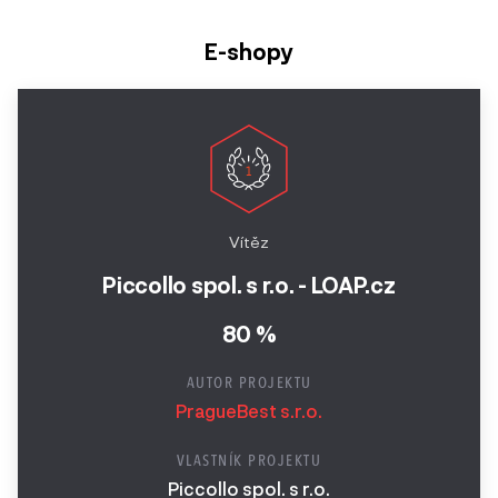
E-shopy
Vítěz
Piccollo spol. s r.o. - LOAP.cz
80 %
AUTOR PROJEKTU
PragueBest s.r.o.
VLASTNÍK PROJEKTU
Piccollo spol. s r.o.