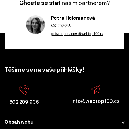
Chcete se stát
naším partnerem?
Petra Hejcmanová
602 209 936
petra.hejcmanova@webtop100.cz
Těšíme se na vaše přihlášky!
info@webtop100.cz
602 209 936
Obsah webu