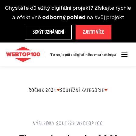
Chystáte důležitý digitální projekt? Získejte rychle
a efektivně
odborný pohled
na svůj projekt
SKRÝT OZNÁMENÍ
ZJISTIT VÍCE
To nejlepší z digitálního marketingu
ROČNÍK 2021
SOUTĚŽNÍ KATEGORIE
Ročník
Ecommerce projekt
2025
Firemní web
VÝSLEDKY SOUTĚŽE WEBTOP100
Ročník
Startup