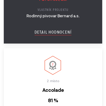
Firemní podcast
Ročník
VLASTNÍK PROJEKTU
Brandová kampaň
2017
Rodinný pivovar Bernard a.s.
Zahraniční expanze
Ročník
2016
DETAIL HODNOCENÍ
Lead generation web
Ročník
Speciální ocenění
2015
Ročník
2014
2013 a
2. místo
starší
Accolade
81 %