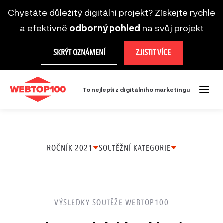
Chystáte důležitý digitální projekt? Získejte rychle
a efektivně
odborný pohled
na svůj projekt
SKRÝT OZNÁMENÍ
ZJISTIT VÍCE
To nejlepší z digitálního marketingu
ROČNÍK 2021
SOUTĚŽNÍ KATEGORIE
Ročník
Ecommerce projekt
2025
Firemní web
VÝSLEDKY SOUTĚŽE WEBTOP100
Ročník
Startup