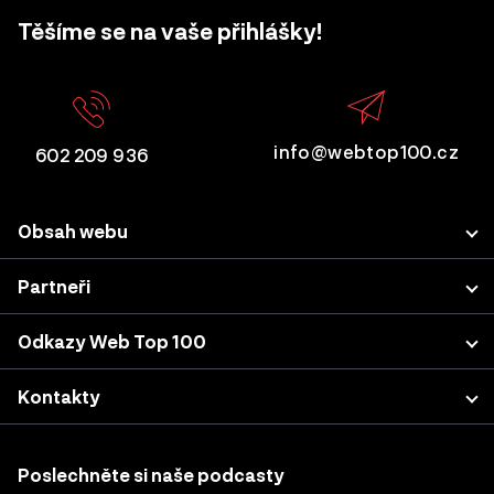
Těšíme se na vaše přihlášky!
info@webtop100.cz
602 209 936
Obsah webu
Porota
Partneři
Přihlášení projektu
LUPA.cz
Odkazy Web Top 100
Akce a konference
Podnikatel.cz
Kategorie a kritéria
Výsledky z minulých let
Kontakty
Nastavení cookies
Katalog agentur
Sherpas, s.r.o. (projekt WebTop100)
Case studies & podcasty
Vodičkova 710/31
Poslechněte si naše podcasty