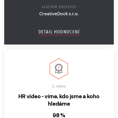
Firemní podcast
VLASTNÍK PROJEKTU
Ročník
CreativeDock s.r.o.
Brandová kampaň
2017
Zahraniční expanze
Ročník
DETAIL HODNOCENÍ
2016
Lead generation web
Ročník
Speciální ocenění
2015
Ročník
2014
2013 a
2. místo
starší
HR video - víme, kdo jsme a koho
hledáme
98 %