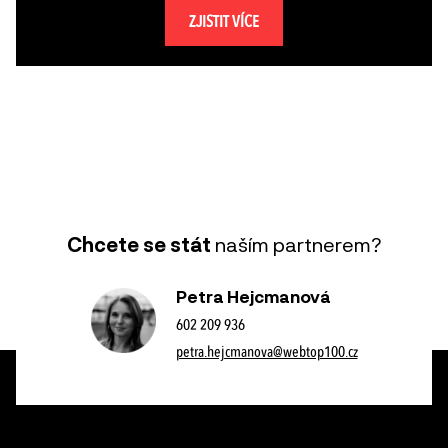
ZJISTIT VÍCE
Chcete se stát
naším partnerem?
Petra Hejcmanová
602 209 936
petra.hejcmanova@webtop100.cz