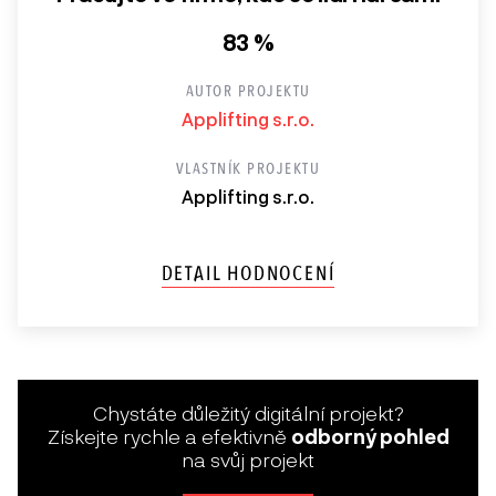
83 %
AUTOR PROJEKTU
Applifting s.r.o.
VLASTNÍK PROJEKTU
Applifting s.r.o.
DETAIL HODNOCENÍ
Chystáte důležitý digitální projekt?
Získejte rychle a efektivně
odborný pohled
na svůj projekt