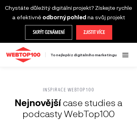
Chystáte důležitý digitální projekt? Získejte rychle
a efektivně
odborný pohled
na svůj projekt
SKRÝT OZNÁMENÍ
ZJISTIT VÍCE
To nejlepší z digitálního marketingu
INSPIRACE WEBTOP100
Nejnovější
case studies a
podcasty WebTop100