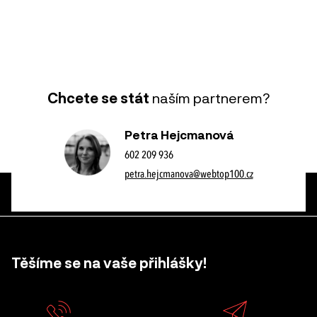
Chcete se stát
naším partnerem?
Petra Hejcmanová
602 209 936
petra.hejcmanova@webtop100.cz
Těšíme se na vaše přihlášky!