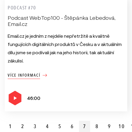
PODCAST #70
Podcast WebTop100 - Štěpánka Lebedová,
Email.cz
Email.cz je jedním z nejdéle nepřetržitě a kvalitně
fungujících digitálních produktů v Česku a v aktuálním
dílu jsme se podívali jak na jeho historii, tak aktuální
zákulisí.
VÍCE INFORMACÍ
46:00
1
2
3
4
5
6
7
8
9
10