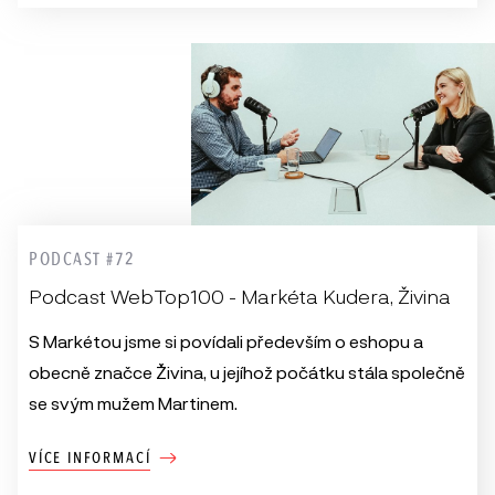
PODCAST #72
Podcast WebTop100 - Markéta Kudera, Živina
S Markétou jsme si povídali především o eshopu a
obecně značce Živina, u jejíhož počátku stála společně
se svým mužem Martinem.
VÍCE INFORMACÍ