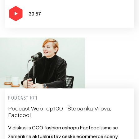
39:57
PODCAST #71
Podcast WebTop100 - Štěpánka Vílová,
Factcool
V diskusi s CCO fashion eshopu Factcool jsme se
zaměřili na aktuální stav české ecommerce scény,