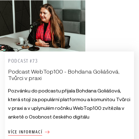
PODCAST #73
Podcast WebTop100 - Bohdana Goliášová,
Tvůrci v praxi
Pozvánku do podcastu přijala Bohdana Goliášová,
která stojí za populární platformou a komunitou Tvůrci
v praxi a v uplynulém ročníku WebTop100 zvítězila v
anketě o Osobnost českého digitálu
VÍCE INFORMACÍ