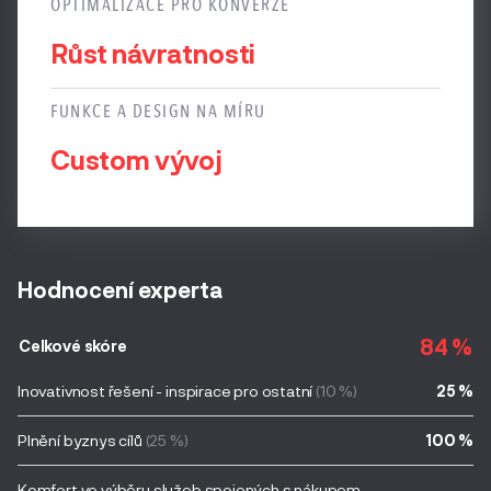
OPTIMALIZACE PRO KONVERZE
Růst návratnosti
FUNKCE A DESIGN NA MÍRU
Custom vývoj
Hodnocení experta
84 %
Celkové skóre
Inovativnost řešení - inspirace pro ostatní
(10 %)
25 %
Plnění byznys cílů
(25 %)
100 %
Komfort ve výběru služeb spojených s nákupem,