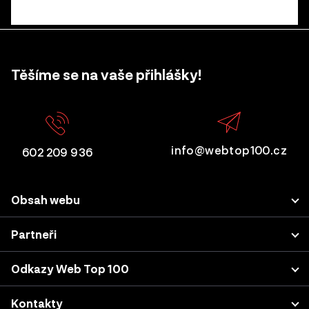
Těšíme se na vaše přihlášky!
info@webtop100.cz
602 209 936
Obsah webu
Porota
Partneři
Přihlášení projektu
LUPA.cz
Odkazy Web Top 100
Akce a konference
Podnikatel.cz
Kategorie a kritéria
Výsledky z minulých let
Kontakty