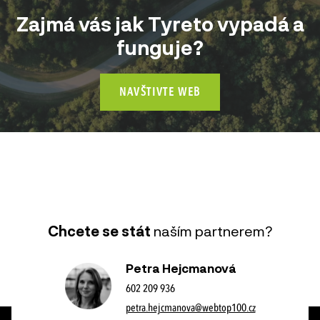
Zajmá vás jak Tyreto vypadá a
funguje?
NAVŠTIVTE WEB
Chcete se stát
naším partnerem?
Petra Hejcmanová
602 209 936
petra.hejcmanova@webtop100.cz