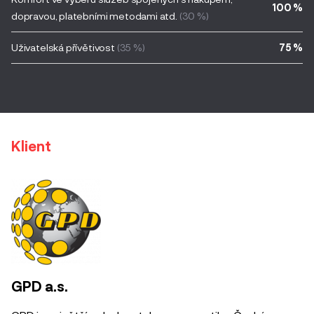
100 %
dopravou, platebními metodami atd.
(30 %)
Uživatelská přívětivost
(35 %)
75 %
Klient
GPD a.s.