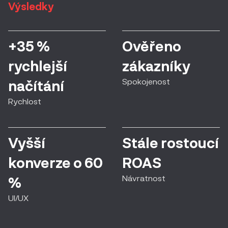
Výsledky
+35 %
Ověřeno
rychlejší
zákazníky
Spokojenost
načítání
Rychlost
Vyšší
Stále rostoucí
konverze o 60
ROAS
Návratnost
%
UI/UX