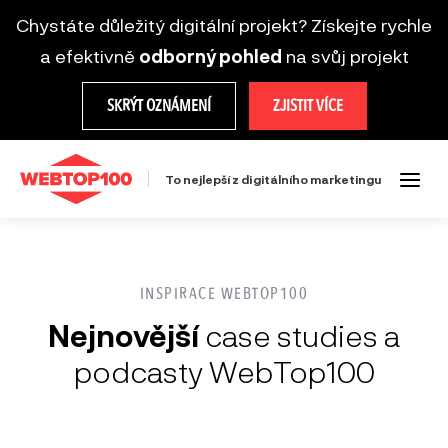
Chystáte důležitý digitální projekt? Získejte rychle
a efektivně
odborný pohled
na svůj projekt
SKRÝT OZNÁMENÍ
ZJISTIT VÍCE
To nejlepší z digitálního marketingu
INSPIRACE WEBTOP100
Nejnovější
case studies a
podcasty WebTop100