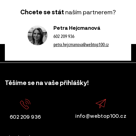
Chcete se stát
naším partnerem?
Petra Hejcmanová
602 209 936
petra.hejcmanova@webtop100.cz
Těšíme se na vaše přihlášky!
info@webtop100.cz
602 209 936