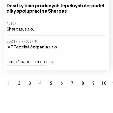
Desítky tisíc prodaných tepelných čerpadel
díky spolupráci se Sherpas
AUTOR
Sherpas, s.r.o.
VLASTNÍK PROJEKTU
IVT Tepelná čerpadla s.r.o.
PROHLÉDNOUT PROJEKT
1
2
3
4
5
6
7
8
9
10