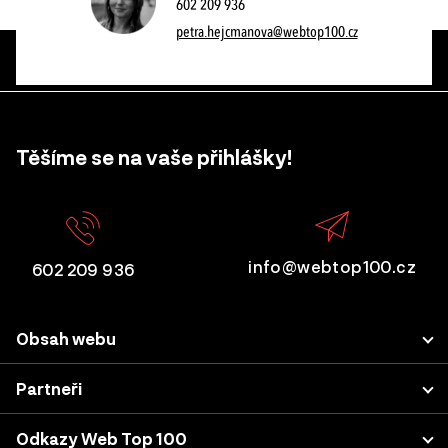
602 209 936
petra.hejcmanova@webtop100.cz
Těšíme se na vaše přihlášky!
info@webtop100.cz
602 209 936
Obsah webu
Porota
Partneři
Přihlášení projektu
LUPA.cz
Odkazy Web Top 100
Akce a konference