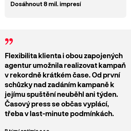
Dosáhnout 8 mil. impresí
Flexibilita klienta i obou zapojených
agentur umožnila realizovat kampaň
v rekordně krátkém čase. Od první
schůzky nad zadáním kampaně k
jejímu spuštění neuběhl ani týden.
Časový press se občas vyplácí,
třeba v last-minute podmínkách.
B tým/ optimio s.r.o.