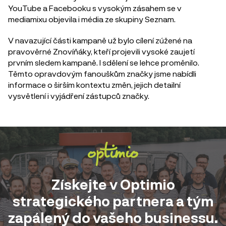
YouTube a Facebooku s vysokým zásahem se v
mediamixu objevila i média ze skupiny Seznam.
V navazující části kampaně už bylo cílení zúžené na
pravověrné Znovíňáky, kteří projevili vysoké zaujetí
prvním sledem kampaně. I sdělení se lehce proměnilo.
Těmto opravdovým fanouškům značky jsme nabídli
informace o širším kontextu změn, jejich detailní
vysvětlení i vyjádření zástupců značky.
Získejte v Optimio
strategického partnera a tým
zapálený do vašeho businessu.