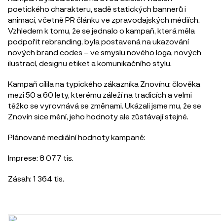
poetického charakteru, sadě statických bannerů i
animací, včetně PR článku ve zpravodajských médiích.
Vzhledem k tomu, že se jednalo o kampaň, která měla
podpořit rebranding, byla postavená na ukazování
nových brand codes – ve smyslu nového loga, nových
ilustrací, designu etiket a komunikačního stylu.
Kampaň cílila na typického zákazníka Znovínu: člověka
mezi 50 a 60 lety, kterému záleží na tradicích a velmi
těžko se vyrovnává se změnami. Ukázali jsme mu, že se
Znovín sice mění, jeho hodnoty ale zůstávají stejné.
Plánované mediální hodnoty kampaně:
Imprese: 8 077 tis.
Zásah: 1 364 tis.