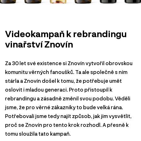
Videokampaň k rebrandingu
vinařství Znovín
Za 30 let své existence si Znovín vytvořil obrovskou
komunitu věrných fanoušků. Ta ale společně s ním
stárla a Znovín došel k tomu, že potřebuje umět
oslovit i mladou generaci. Proto přistoupil k
rebrandingu a zásadně změnil svou podobu. Věděli
jsme, že pro věrné zákazníky to bude velká rána.
Potřebovali jsme tedy najít způsob, jak jim vysvětlit,
proč se Znovín pro tento krok rozhodl. A přesně k
tomu sloužila tato kampaň.