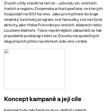
Znovín vždy stavěl na terroir – původu vín, viničních
tratích a regionu Znojemska a Hustopečska, ve kterých
hospodaří na 500 ha vinic. Jako první přinesl do kraje
vinařský turistický program, své fanoušky zve na různé
aktivity, jako třeba Putování po vinicích, sklepech nebo
Louckém klášteře. Tisíce nejvěrnějších zákazníků se tak
pravidelně potkávají s lidmi ze Znovínu na společných
degustacích přímo na místech, kde víno vzniká.
Koncept kampaně a její cíle
Kampaň byla založená na dvou delších videích