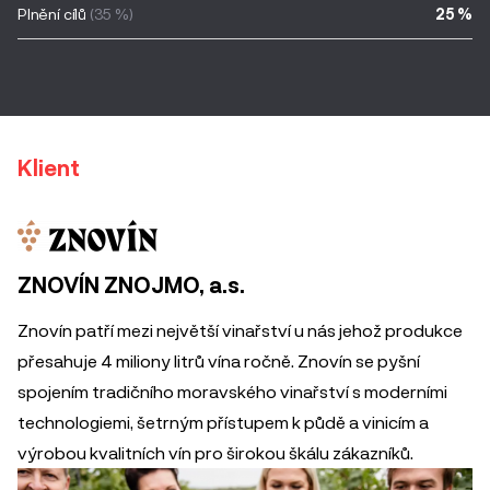
Plnění cílů
(35 %)
25 %
Klient
ZNOVÍN ZNOJMO, a.s.
Znovín patří mezi největší vinařství u nás jehož produkce
přesahuje 4 miliony litrů vína ročně. Znovín se pyšní
spojením tradičního moravského vinařství s moderními
technologiemi, šetrným přístupem k půdě a vinicím a
výrobou kvalitních vín pro širokou škálu zákazníků.