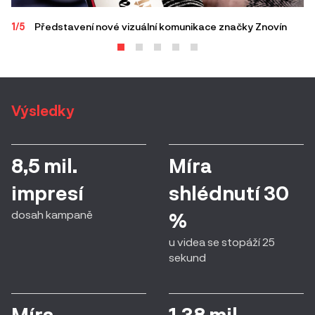
1/5
Představení nové vizuální komunikace značky Znovín
2/
Výsledky
8,5 mil.
Míra
impresí
shlédnutí 30
dosah kampaně
%
u videa se stopáží 25
sekund
Míra
1,38 mil.