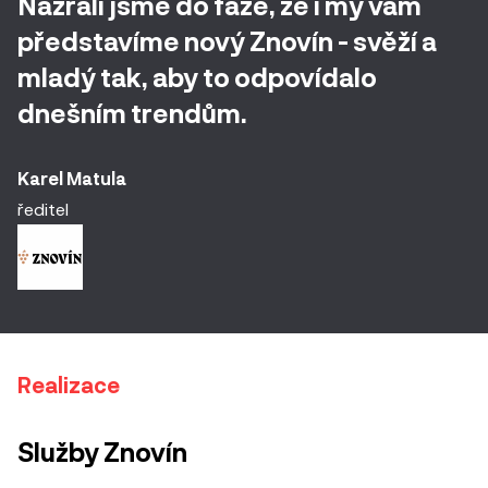
Nazráli jsme do fáze, že i my vám
představíme nový Znovín - svěží a
mladý tak, aby to odpovídalo
dnešním trendům.
Karel Matula
ředitel
Realizace
Služby Znovín