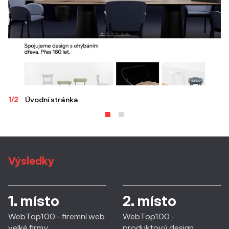
1/2
Úvodní stránka
2/
Výsledky
1. místo
2. místo
WebTop100 - firemní web
WebTop100 -
velké firmy
produktový design