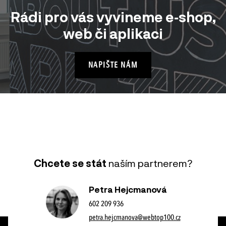
Rádi pro vás vyvineme e‑shop,
web či aplikaci
NAPIŠTE NÁM
Chcete se stát
naším partnerem?
Petra Hejcmanová
602 209 936
petra.hejcmanova@webtop100.cz