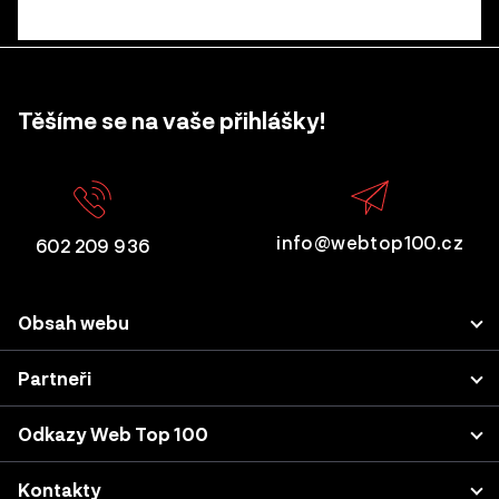
Těšíme se na vaše přihlášky!
info@webtop100.cz
602 209 936
Obsah webu
Porota
Partneři
Přihlášení projektu
LUPA.cz
Odkazy Web Top 100
Akce a konference
Podnikatel.cz
Kategorie a kritéria
Výsledky z minulých let
Kontakty