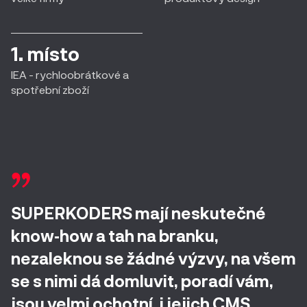
1. místo
IEA - rychloobrátkové a
spotřební zboží
SUPERKODERS mají neskutečné
know‑how a tah na branku,
nezaleknou se žádné výzvy, na všem
se s nimi dá domluvit, poradí vám,
jsou velmi ochotní, i jejich CMS