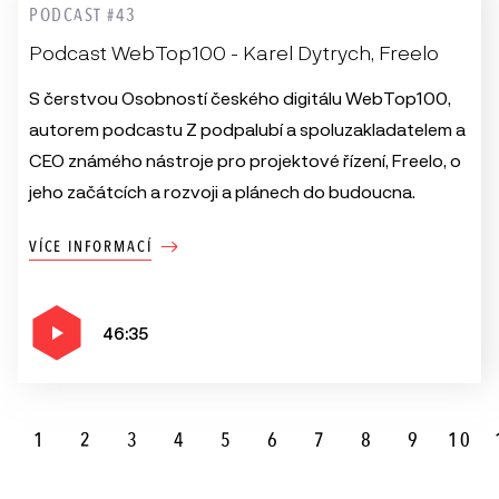
PODCAST #43
Podcast WebTop100 - Karel Dytrych, Freelo
S čerstvou Osobností českého digitálu WebTop100,
autorem podcastu Z podpalubí a spoluzakladatelem a
CEO známého nástroje pro projektové řízení, Freelo, o
jeho začátcích a rozvoji a plánech do budoucna.
VÍCE INFORMACÍ
46:35
1
2
3
4
5
6
7
8
9
10