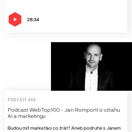
28:34
PODCAST #44
Podcast WebTop100 - Jan Romportl o vztahu
AI a marketingu
Budou mít markeťáci co žrát? Aneb podruhé s Janem