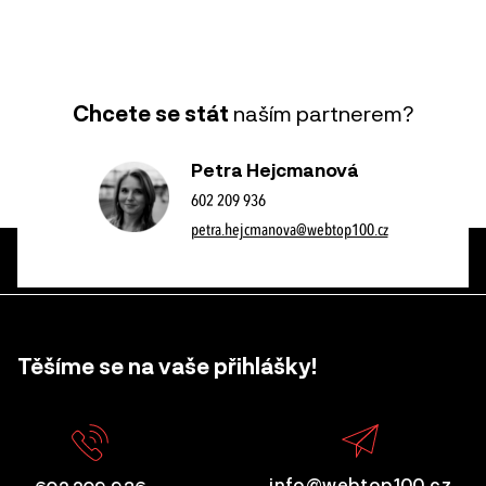
Chcete se stát
naším partnerem?
Petra Hejcmanová
602 209 936
petra.hejcmanova@webtop100.cz
Těšíme se na vaše přihlášky!
info@webtop100.cz