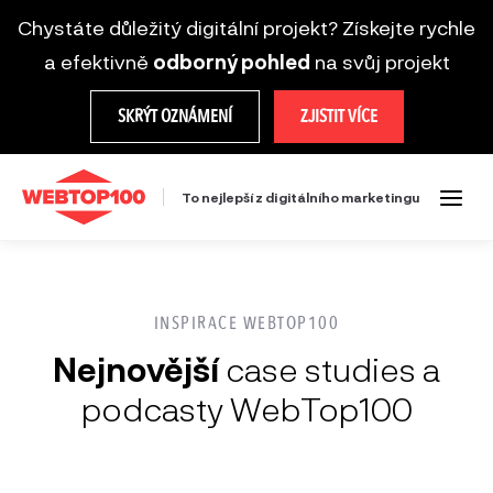
Chystáte důležitý digitální projekt? Získejte rychle
a efektivně
odborný pohled
na svůj projekt
SKRÝT OZNÁMENÍ
ZJISTIT VÍCE
To nejlepší z digitálního marketingu
INSPIRACE WEBTOP100
Nejnovější
case studies a
podcasty WebTop100