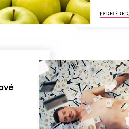
PROHLÉDNO
kové