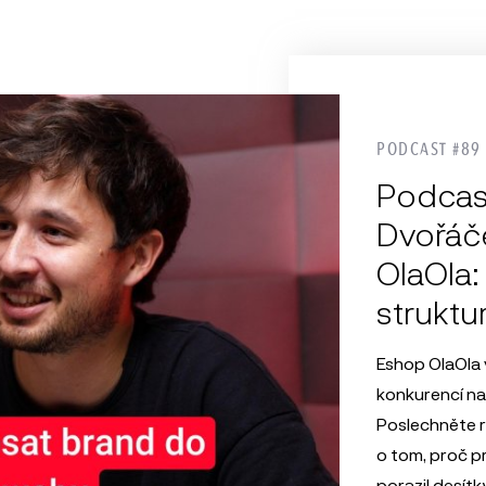
PODCAST #89
Podcas
Dvořáče
OlaOla:
struktu
Eshop OlaOla
konkurencí n
Poslechněte 
o tom, proč p
porazil desítk