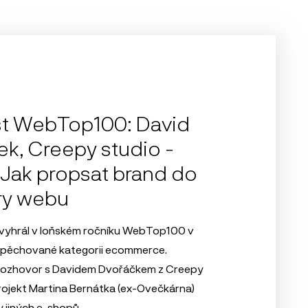
t WebTop100: David
k, Creepy studio -
 Jak propsat brand do
ry webu
 vyhrál v loňském ročníku WebTop100 v
apěchované kategorii ecommerce.
rozhovor s Davidem Dvořáčkem z Creepy
rojekt Martina Bernátka (ex-Ovečkárna)
y jiných e-shopů.