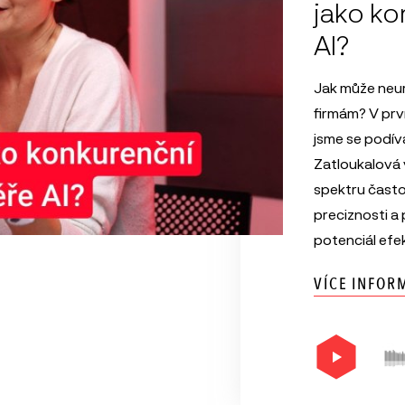
jako ko
AI?
Jak může neu
firmám? V pr
jsme se podíva
Zatloukalová 
spektru často
preciznosti a 
potenciál efe
VÍCE INFOR