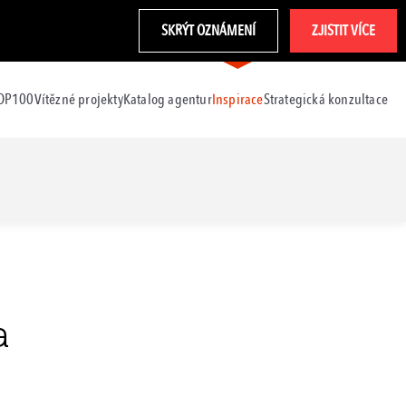
SKRÝT OZNÁMENÍ
ZJISTIT VÍCE
TOP100
Vítězné projekty
Katalog agentur
Inspirace
Strategická konzultace
a