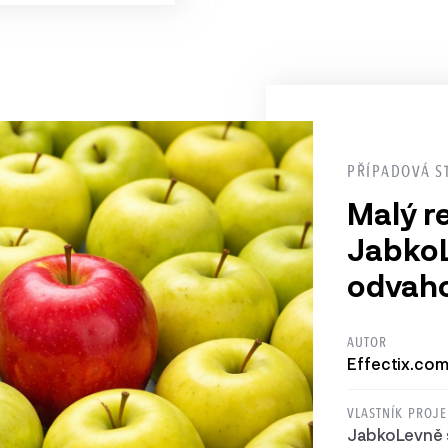
PŘÍPADOVÁ S
Malý r
Jabko
odvaho
AUTOR
Effectix.com,
VLASTNÍK PROJ
JabkoLevně s