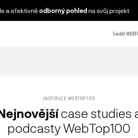
hle a efektivně
odborný pohled
na svůj projekt
Soutěž WEB
INSPIRACE WEBTOP100
Nejnovější
case studies 
podcasty WebTop100