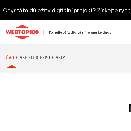
Chystáte důležitý digitální projekt? Získejte ryc
To nejlepší z digitálního marketingu
ÚVOD
CASE STUDIES
PODCASTY