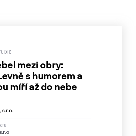
TUDIE
ebel mezi obry:
Levně s humorem a
u míří až do nebe
 s.r.o.
EKTU
.r.o.