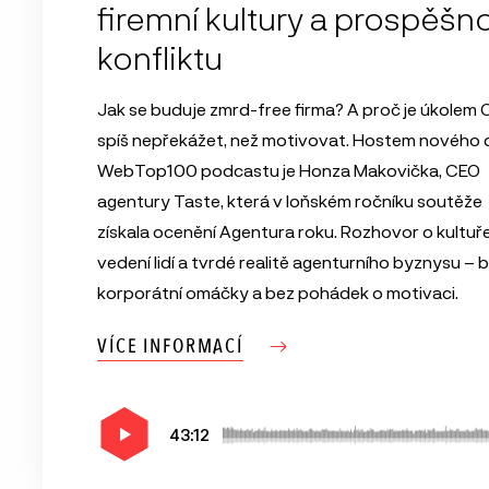
firemní kultury a prospěšno
konfliktu
Jak se buduje zmrd-free firma? A proč je úkolem
spíš nepřekážet, než motivovat. Hostem nového d
WebTop100 podcastu je Honza Makovička, CEO
agentury Taste, která v loňském ročníku soutěže
získala ocenění Agentura roku. Rozhovor o kultuře
vedení lidí a tvrdé realitě agenturního byznysu – 
korporátní omáčky a bez pohádek o motivaci.
VÍCE INFORMACÍ
43:12