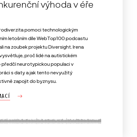
nkurenční výhoda v éře
rodiverzita pomoci technologickým
vním letošním díle WebTop100 podcastu
li na zoubek projektu Diversight. Irena
vysvětluje, proč lidé na autistickém
 předčí neurotypickou populaci v
práci s daty a jak tento nevyužitý
ktivně zapojit do byznysu.
MACÍ