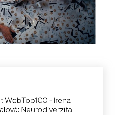
t WebTop100 - Irena
alová: Neurodiverzita