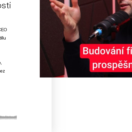
sti
 CEO
ílu
,
bez