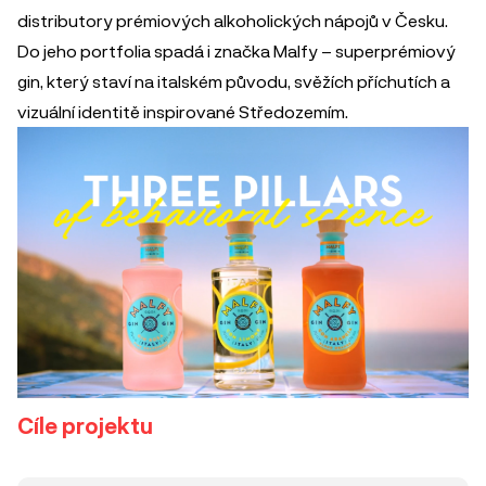
distributory prémiových alkoholických nápojů v Česku.
Do jeho portfolia spadá i značka Malfy – superprémiový
gin, který staví na italském původu, svěžích příchutích a
vizuální identitě inspirované Středozemím.
Cíle projektu