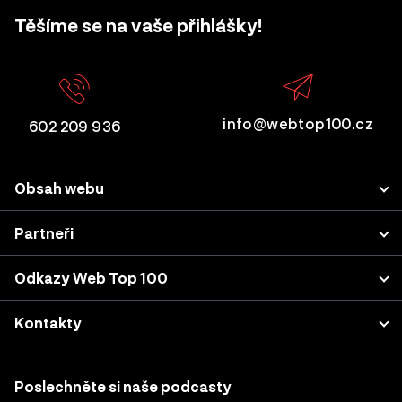
Těšíme se na vaše přihlášky!
info@webtop100.cz
602 209 936
Obsah webu
Porota
Partneři
Přihlášení projektu
LUPA.cz
Odkazy Web Top 100
Akce a konference
Podnikatel.cz
Kategorie a kritéria
Výsledky z minulých let
Kontakty
Nastavení cookies
Katalog agentur
Sherpas, s.r.o. (projekt WebTop100)
Case studies & podcasty
Vodičkova 710/31
Poslechněte si naše podcasty