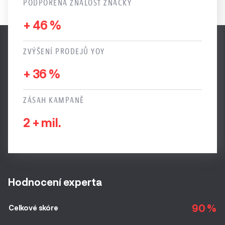
PODPOŘENÁ ZNALOST ZNAČKY
+ 46 %
ZVÝŠENÍ PRODEJŮ YOY
+ 36 %
ZÁSAH KAMPANĚ
2 + mil.
Hodnocení experta
90 %
Celkové skóre