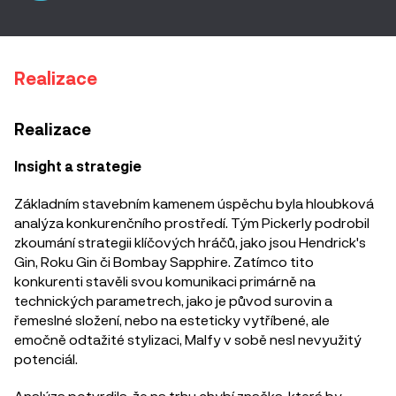
Realizace
Realizace
Insight a strategie
Základním stavebním kamenem úspěchu byla hloubková
analýza konkurenčního prostředí. Tým Pickerly podrobil
zkoumání strategii klíčových hráčů, jako jsou Hendrick's
Gin, Roku Gin či Bombay Sapphire. Zatímco tito
konkurenti stavěli svou komunikaci primárně na
technických parametrech, jako je původ surovin a
řemeslné složení, nebo na esteticky vytříbené, ale
emočně odtažité stylizaci, Malfy v sobě nesl nevyužitý
potenciál.
Analýza potvrdila, že na trhu chybí značka, která by