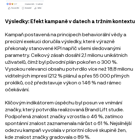
Výsledky: Efekt kampaně v datech a tržním kontextu
Kampaň postavená na principech behaviorální vědy a
precizní exekuci doručila výsledky, které výrazně
překonaly stanovené KPI napříč všemi sledovanými
parametry. Celkový zásah dosáhl 2,1 milionu unikátních
uživatelů, čímž byl původní plán pokořen o 300 %.
Vysokou relevanci obsahu potvrdilo více než 18,8 milionu
viditelných impresí (212 % plánu) a přes 55 000 přímých
prokliků, což představuje výkon o 146 % nad rámec
očekávání.
Klíčovým indikátorem úspěchu byl posun ve vnímání
značky, který potvrdila realizovaná Brand Lift studie.
Podpořená znalost značky vzrostla o 46 %, zatímco
spontánní znalost zaznamenala nárůst o 61 %. Nejsilnější
odezvu kampaň vyvolala v prioritní cílové skupině žen,
kde znalost značky gradovala o 89 %.