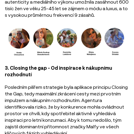
autenticity a mediálního výkonu umožnila zasáhnout 600
tisíc žen ve věku 25-45 let se zájmem o módu a luxus, a to
s vysokou průměrnou frekvencí 9 zásahů.
3. Closing the gap - Od inspirace k nákupnímu
rozhodnutí
Posledním pilířem strategie byla aplikace principu Closing
the Gap, tedy maximální zkrácení cesty mezi prvotním
impulzem a nákupním rozhodnutím. Agentura
identifikovala riziko, že by konkurence mohla ovládnout
prostor ve chvíli, kdy spotřebitel aktivně vyhledává
inspiraci pro letní konzumaci. Aby k tomu nedošlo, tým
zajistil dominantní přítomnost značky Malfy ve všech
klíčových fázích vyhledávání.