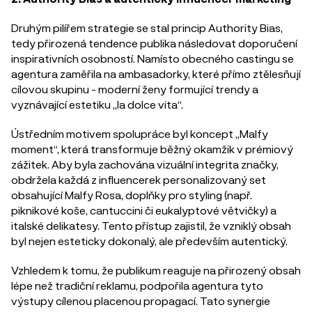
Druhým pilířem strategie se stal princip Authority Bias,
tedy přirozená tendence publika následovat doporučení
inspirativních osobností. Namísto obecného castingu se
agentura zaměřila na ambasadorky, které přímo ztělesňují
cílovou skupinu - moderní ženy formující trendy a
vyznávající estetiku „la dolce vita“.
Ústředním motivem spolupráce byl koncept „Malfy
moment“, která transformuje běžný okamžik v prémiový
zážitek. Aby byla zachována vizuální integrita značky,
obdržela každá z influencerek personalizovaný set
obsahující Malfy Rosa, doplňky pro styling (např.
piknikové koše, cantuccini či eukalyptové větvičky) a
italské delikatesy. Tento přístup zajistil, že vzniklý obsah
byl nejen esteticky dokonalý, ale především autentický.
Vzhledem k tomu, že publikum reaguje na přirozený obsah
lépe než tradiční reklamu, podpořila agentura tyto
výstupy cílenou placenou propagací. Tato synergie