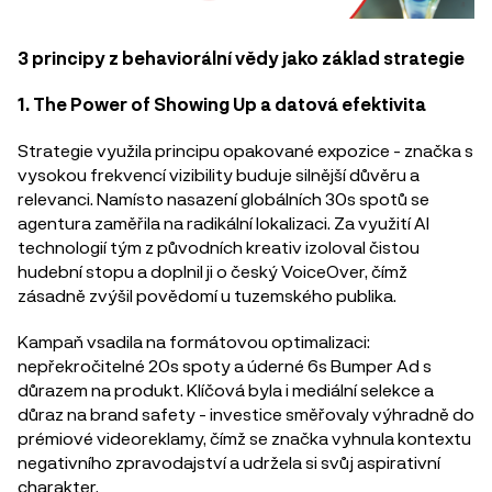
3 principy z behaviorální vědy jako základ strategie
1. The Power of Showing Up a datová efektivita
Strategie využila principu opakované expozice - značka s
vysokou frekvencí vizibility buduje silnější důvěru a
relevanci. Namísto nasazení globálních 30s spotů se
agentura zaměřila na radikální lokalizaci. Za využití AI
technologií tým z původních kreativ izoloval čistou
hudební stopu a doplnil ji o český VoiceOver, čímž
zásadně zvýšil povědomí u tuzemského publika.
Kampaň vsadila na formátovou optimalizaci:
nepřekročitelné 20s spoty a úderné 6s Bumper Ad s
důrazem na produkt. Klíčová byla i mediální selekce a
důraz na brand safety - investice směřovaly výhradně do
prémiové videoreklamy, čímž se značka vyhnula kontextu
negativního zpravodajství a udržela si svůj aspirativní
charakter.