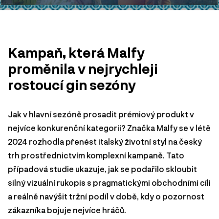
Kampaň, která Malfy
proměnila v nejrychleji
rostoucí gin sezóny
Jak v hlavní sezóně prosadit prémiový produkt v
nejvíce konkurenční kategorii? Značka Malfy se v létě
2024 rozhodla přenést italský životní styl na český
trh prostřednictvím komplexní kampaně. Tato
případová studie ukazuje, jak se podařilo skloubit
silný vizuální rukopis s pragmatickými obchodními cíli
a reálně navýšit tržní podíl v době, kdy o pozornost
zákazníka bojuje nejvíce hráčů.