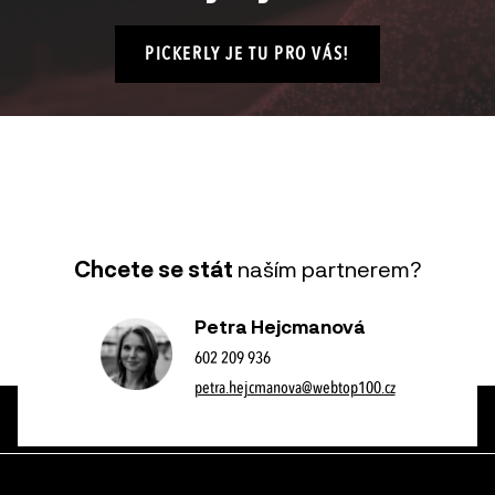
PICKERLY JE TU PRO VÁS!
Chcete se stát
naším partnerem?
Petra Hejcmanová
602 209 936
petra.hejcmanova@webtop100.cz