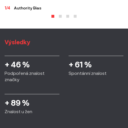
1/4
Authority Bias
2/
Výsledky
+ 46 %
+ 61 %
Podpořená znalost
Spontánní znalost
značky
+ 89 %
Znalost u žen