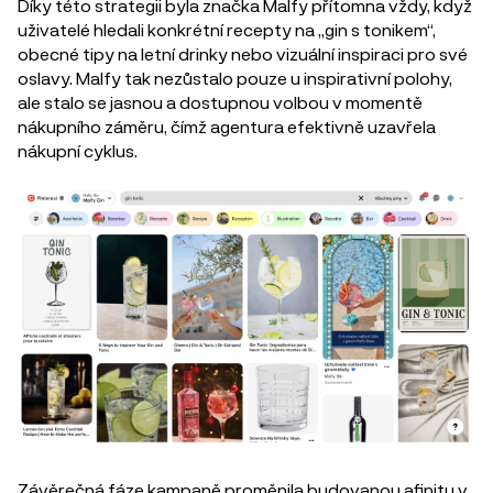
Díky této strategii byla značka Malfy přítomna vždy, když
uživatelé hledali konkrétní recepty na „gin s tonikem“,
obecné tipy na letní drinky nebo vizuální inspiraci pro své
oslavy. Malfy tak nezůstalo pouze u inspirativní polohy,
ale stalo se jasnou a dostupnou volbou v momentě
nákupního záměru, čímž agentura efektivně uzavřela
nákupní cyklus.
Závěrečná fáze kampaně proměnila budovanou afinitu v