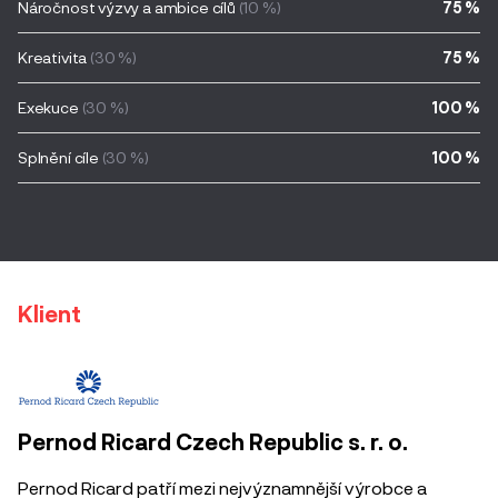
Náročnost výzvy a ambice cílů
(10 %)
75 %
Kreativita
(30 %)
75 %
Exekuce
(30 %)
100 %
Splnění cíle
(30 %)
100 %
Klient
Pernod Ricard Czech Republic s. r. o.
Pernod Ricard patří mezi nejvýznamnější výrobce a