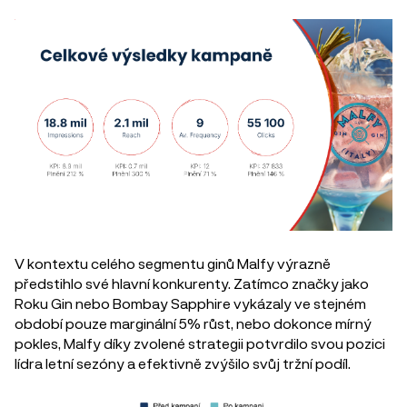
V kontextu celého segmentu ginů Malfy výrazně
předstihlo své hlavní konkurenty. Zatímco značky jako
Roku Gin nebo Bombay Sapphire vykázaly ve stejném
období pouze marginální 5% růst, nebo dokonce mírný
pokles, Malfy díky zvolené strategii potvrdilo svou pozici
lídra letní sezóny a efektivně zvýšilo svůj tržní podíl.