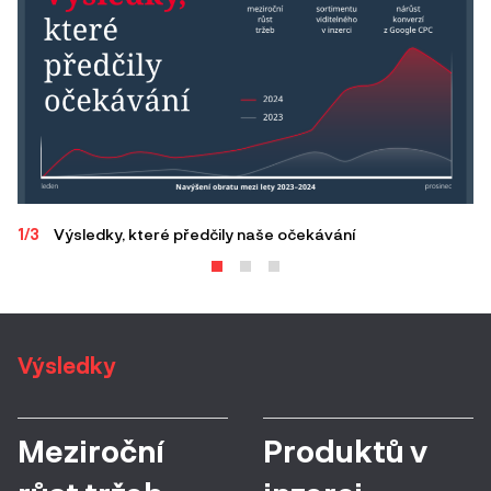
1/3
Výsledky, které předčily naše očekávání
2/
Výsledky
Meziroční
Produktů v