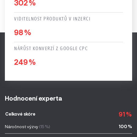
302 %
VIDITELNOST PRODUKTŮ V INZERCI
98 %
NÁRŮST KONVERZÍ Z GOOGLE CPC
249 %
Hodnocení experta
91 %
Celkové skóre
Náročnost výzvy
(15 %)
100 %