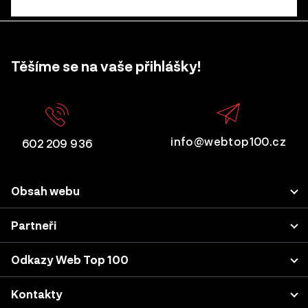
Těšíme se na vaše přihlášky!
info@webtop100.cz
602 209 936
Obsah webu
Porota
Partneři
Přihlášení projektu
LUPA.cz
Odkazy Web Top 100
Akce a konference
Podnikatel.cz
Kategorie a kritéria
Výsledky z minulých let
Kontakty