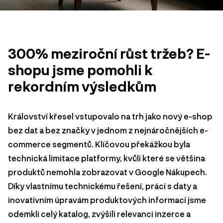
300% meziroční růst tržeb? E-
shopu jsme pomohli k
rekordním výsledkům
Království křesel vstupovalo na trh jako nový e-shop
bez dat a bez značky v jednom z nejnáročnějších e-
commerce segmentů. Klíčovou překážkou byla
technická limitace platformy, kvůli které se většina
produktů nemohla zobrazovat v Google Nákupech.
Díky vlastnímu technickému řešení, práci s daty a
inovativním úpravám produktových informací jsme
odemkli celý katalog, zvýšili relevanci inzerce a