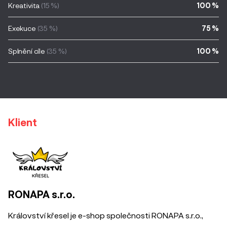
Kreativita
(15 %)
100 %
Exekuce
(35 %)
75 %
Splnění cíle
(35 %)
100 %
Klient
RONAPA s.r.o.
Království křesel je e-shop společnosti RONAPA s.r.o.,