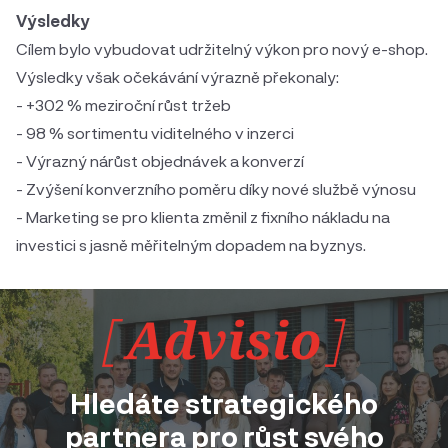
Výsledky
Cílem bylo vybudovat udržitelný výkon pro nový e-shop.
Výsledky však očekávání výrazně překonaly:
- +302 % meziroční růst tržeb
- 98 % sortimentu viditelného v inzerci
- Výrazný nárůst objednávek a konverzí
- Zvýšení konverzního poměru díky nové službě výnosu
- Marketing se pro klienta změnil z fixního nákladu na
investici s jasně měřitelným dopadem na byznys.
Hledáte strategického
partnera pro růst svého