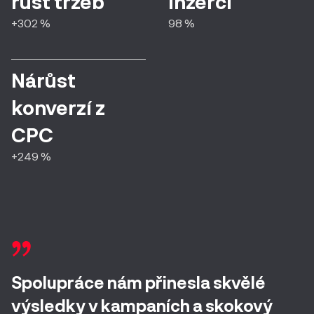
růst tržeb
inzerci
+302 %
98 %
Nárůst
konverzí z
CPC
+249 %
Spolupráce nám přinesla skvělé
výsledky v kampaních a skokový