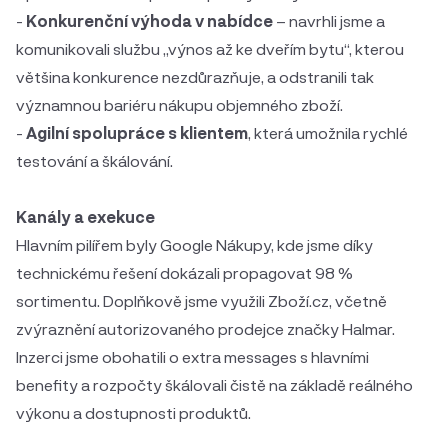
-
Konkurenční výhoda v nabídce
– navrhli jsme a
komunikovali službu „výnos až ke dveřím bytu“, kterou
většina konkurence nezdůrazňuje, a odstranili tak
významnou bariéru nákupu objemného zboží.
-
Agilní spolupráce s klientem
, která umožnila rychlé
testování a škálování.
Kanály a exekuce
Hlavním pilířem byly Google Nákupy, kde jsme díky
technickému řešení dokázali propagovat 98 %
sortimentu. Doplňkově jsme využili Zboží.cz, včetně
zvýraznění autorizovaného prodejce značky Halmar.
Inzerci jsme obohatili o extra messages s hlavními
benefity a rozpočty škálovali čistě na základě reálného
výkonu a dostupnosti produktů.