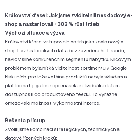
Království křesel: Jak jsme zviditelnili neskladový e-
shop a nastartovali +302 % růst tržeb
Výchozí situace a výzva
Království křesel vstupovalo na trh jako zcela nový e-
shop bez historických dat a bez zavedeného brandu,
navíc v silně konkurenčním segmentu nábytku. Klíčovým
problémem byla nízká viditelnost sortimentu v Google
Nákupích, protože většina produktů nebyla skladem a
platforma Upgates nepřenášela individuální datum
dostupnosti do produktového feedu. To výrazně
omezovalo možnosti výkonnostní inzerce.
Řešení a přístup
Zvolili jsme kombinaci strategických, technických a
datově řízených kroků: