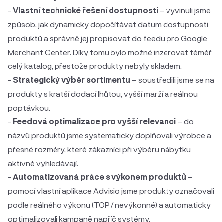
-
Vlastní technické řešení dostupnosti
– vyvinuli jsme
způsob, jak dynamicky dopočítávat datum dostupnosti
produktů a správně jej propisovat do feedu pro Google
Merchant Center. Díky tomu bylo možné inzerovat téměř
celý katalog, přestože produkty nebyly skladem.
-
Strategický výběr sortimentu
– soustředili jsme se na
produkty s kratší dodací lhůtou, vyšší marží a reálnou
poptávkou.
-
Feedová optimalizace pro vyšší relevanci
– do
názvů produktů jsme systematicky doplňovali výrobce a
přesné rozměry, které zákazníci při výběru nábytku
aktivně vyhledávají.
-
Automatizovaná práce s výkonem produktů
–
pomocí vlastní aplikace Advisio jsme produkty označovali
podle reálného výkonu (TOP / nevýkonné) a automaticky
optimalizovali kampaně napříč systémy.