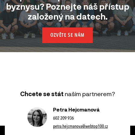
byznysu? Poznejte náš přístup
založený na datech.
OZVĚTE SE NÁM
Chcete se stát
naším partnerem?
Petra Hejcmanová
602 209 936
petra.hejcmanova@webtop100.cz