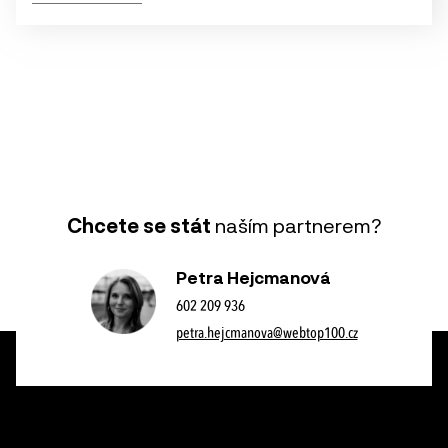
Chcete se stát
naším partnerem?
Petra Hejcmanová
602 209 936
petra.hejcmanova@webtop100.cz