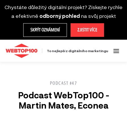
Chystáte důležitý digitální projekt? Získejte rychle
a efektivně
odborný pohled
na svůj projekt
SKRÝT OZNÁMENÍ
ZJISTIT VÍCE
To nejlepší z digitálního marketingu
PODCAST #47
Podcast WebTop100 -
Martin Mates, Econea