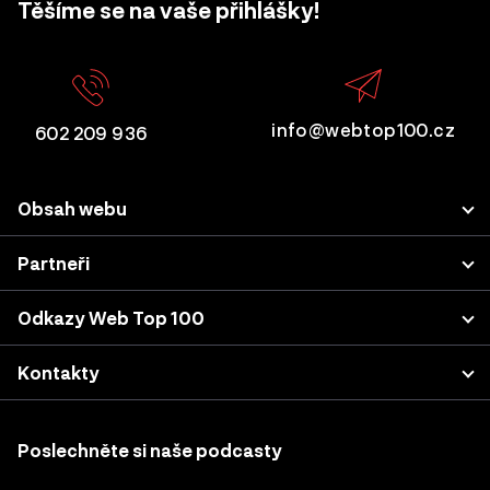
Těšíme se na vaše přihlášky!
info@webtop100.cz
602 209 936
Obsah webu
Porota
Partneři
Přihlášení projektu
LUPA.cz
Odkazy Web Top 100
Akce a konference
Podnikatel.cz
Kategorie a kritéria
Výsledky z minulých let
Kontakty
Nastavení cookies
Katalog agentur
Sherpas, s.r.o. (projekt WebTop100)
Case studies & podcasty
Vodičkova 710/31
Poslechněte si naše podcasty
Přihlášení do účtu
110 00, Praha 1, Česká republika