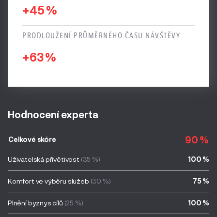
+45 %
PRODLOUŽENÍ PRŮMĚRNÉHO ČASU NÁVŠTĚVY
+63 %
Hodnocení experta
90 %
Celkové skóre
Uživatelská přívětivost
(35 %)
100 %
Komfort ve výběru služeb
(30 %)
75 %
Plnění byznys cílů
(25 %)
100 %