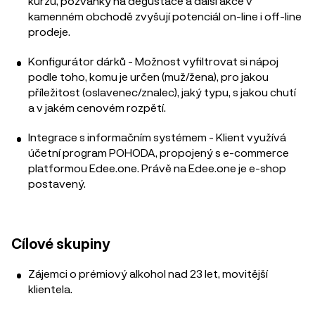
kurzů, pozvánky na degustace a další akce v
kamenném obchodě zvyšují potenciál on-line i off-line
prodeje.
Konfigurátor dárků - Možnost vyfiltrovat si nápoj
podle toho, komu je určen (muž/žena), pro jakou
příležitost (oslavenec/znalec), jaký typu, s jakou chutí
a v jakém cenovém rozpětí.
Integrace s informačním systémem - Klient využívá
účetní program POHODA, propojený s
e-commerce
platformou Edee.one
. Právě na Edee.one je e-shop
postavený.
Cílové skupiny
Zájemci o prémiový alkohol nad 23 let, movitější
klientela.