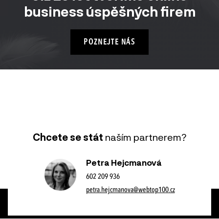
business úspěšných firem
POZNEJTE NÁS
Chcete se stát
naším partnerem?
Petra Hejcmanová
602 209 936
petra.hejcmanova@webtop100.cz