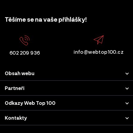
Těšíme se na vaše přihlášky!
info@webtop100.cz
602 209 936
Obsah webu
Porota
Partneři
Přihlášení projektu
LUPA.cz
Odkazy Web Top 100
Akce a konference
Podnikatel.cz
Kategorie a kritéria
Výsledky z minulých let
Kontakty
Nastavení cookies
Katalog agentur
Sherpas, s.r.o. (projekt WebTop100)