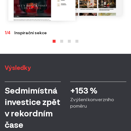
1/4
Inspirační sekce
2/
Výsledky
Sedmimístná
+153 %
Zvýšení konverzního
investice zpět
poměru
v rekordním
čase