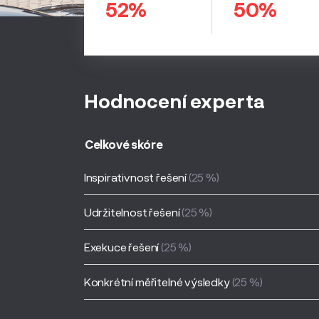
52%
50%
Hodnocení experta
Celkové skóre
Inspirativnost řešení
(25 %)
Udržitelnost řešení
(25 %)
Exekuce řešení
(25 %)
Konkrétní měřitelné výsledky
(25 %)