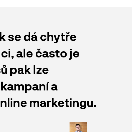
k se dá chytře
ci, ale často je
ů pak lze
ě kampaní a
nline marketingu.