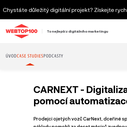
Chystáte důležitý digitální projekt? Získejte ryc
To nejlepší z digitálního marketingu
ÚVOD
CASE STUDIES
PODCASTY
CARNEXT - Digitaliz
pomocí automatizac
Prodejci ojetých vozů CarNext, dceřiné sp
náklady pomohli za deset měsíců zvednou