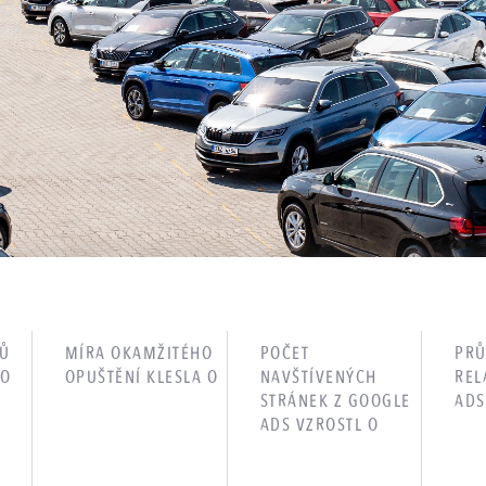
DŮ
MÍRA OKAMŽITÉHO
POČET
PR
 O
OPUŠTĚNÍ KLESLA O
NAVŠTÍVENÝCH
REL
STRÁNEK Z GOOGLE
ADS
ADS VZROSTL O