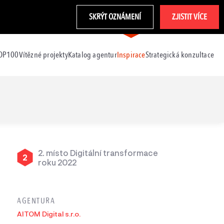
SKRÝT OZNÁMENÍ
ZJISTIT VÍCE
TOP100
Vítězné projekty
Katalog agentur
Inspirace
Strategická konzultace
2. místo Digitální transformace
2
roku 2022
AGENTURA
AITOM Digital s.r.o.