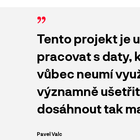
Tento projekt je 
pracovat s daty, k
vůbec neumí využ
významně ušetřit
dosáhnout tak max
Pavel Valc