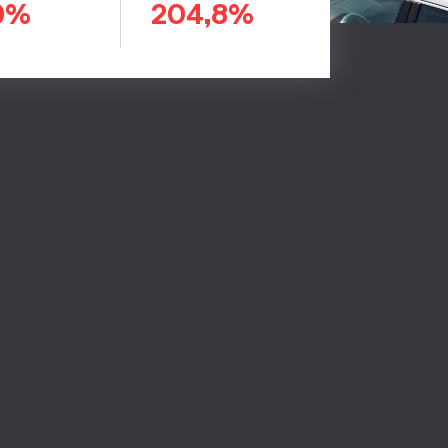
9%
204,8%