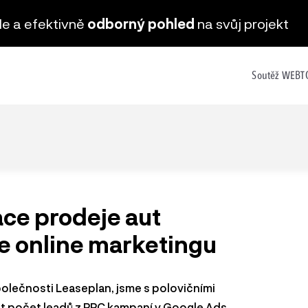
hle a efektivně
odborný pohled
na svůj projekt
Soutěž WEB
ace prodeje aut
e online marketingu
olečnosti Leaseplan, jsme s polovičními
t počet leadů z PPC kampaní v Google Ads