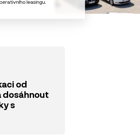
perativního leasingu.
kaci od
a dosáhnout
ky s