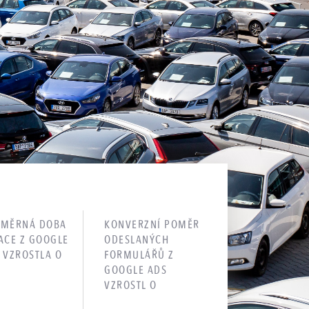
ŮMĚRNÁ DOBA
KONVERZNÍ POMĚR
ACE Z GOOGLE
ODESLANÝCH
 VZROSTLA O
FORMULÁŘŮ Z
GOOGLE ADS
VZROSTL O