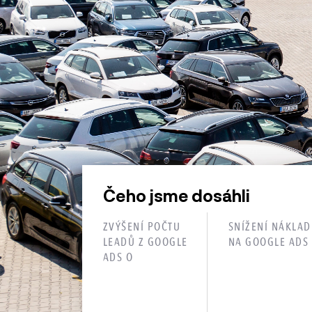
Čeho jsme dosáhli
ZVÝŠENÍ POČTU
SNÍŽENÍ NÁKLA
LEADŮ Z GOOGLE
NA GOOGLE ADS
ADS O