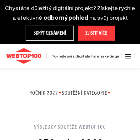
Chystáte důležitý digitální projekt? Získejte rychle
a efektivně
odborný pohled
na svůj projekt
SKRÝT OZNÁMENÍ
ZJISTIT VÍCE
To nejlepší z digitálního marketingu
ROČNÍK 2022
SOUTĚŽNÍ KATEGORIE
Ročník
Ecommerce projekt
2025
Firemní web
VÝSLEDKY SOUTĚŽE WEBTOP100
Ročník
SEO