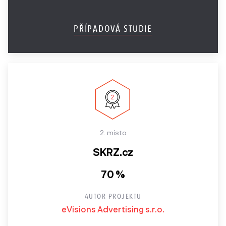
UX
Ročník
Speciální ocenění
PŘÍPADOVÁ STUDIE
2017
Ročník
2016
Ročník
2015
Ročník
2. místo
2014
SKRZ.cz
2013 a
70 %
starší
AUTOR PROJEKTU
eVisions Advertising s.r.o.