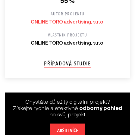
55 %
AUTOR PROJEKTU
ONLINE TORO advertising, s.r.o.
VLASTNÍK PROJEKTU
ONLINE TORO advertising, s.r.o.
PŘÍPADOVÁ STUDIE
Chystáte důležitý digitální projekt?
Získejte rychle a efektivně
odborný pohled
na svůj projekt
ZJISTIT VÍCE