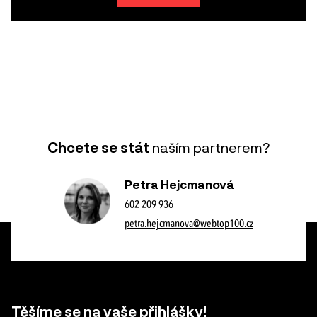
Chcete se stát
naším partnerem?
Petra Hejcmanová
602 209 936
petra.hejcmanova@webtop100.cz
Těšíme se na vaše přihlášky!