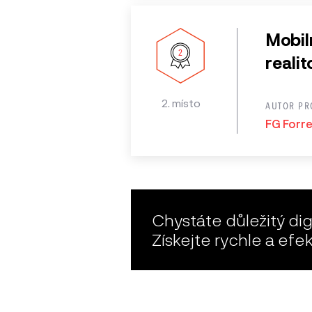
Mobiln
realit
2. místo
AUTOR PR
FG Forres
Chystáte důležitý digi
Získejte rychle a efe