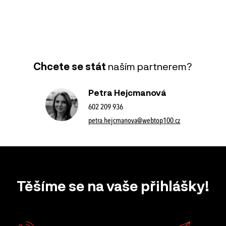
Chcete se stát
naším partnerem?
Petra Hejcmanová
602 209 936
petra.hejcmanova@webtop100.cz
Těšíme se na vaše přihlášky!