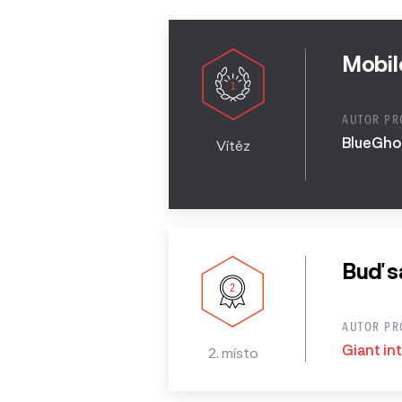
2013
Mobil
AUTOR PR
BlueGhos
Vítěz
Buď s
AUTOR PR
Giant int
2. místo