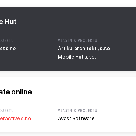
 a starší
e Hut
OJEKTU
VLASTNÍK PROJEKTU
t s.r.o
Artikul architekti, s.r.o. ,
Mobile Hut s.r.o.
afe online
OJEKTU
VLASTNÍK PROJEKTU
eractive s.r.o.
Avast Software