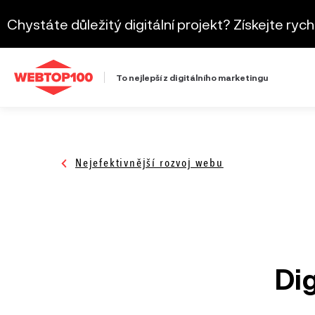
Chystáte důležitý digitální projekt? Získejte ryc
To nejlepší z digitálního marketingu
Nejefektivnější rozvoj webu
Výkonnostní kampaň
Roč
Firemní podcast
Roč
Dig
Obsahový marketing
Roč
SEO
Roč