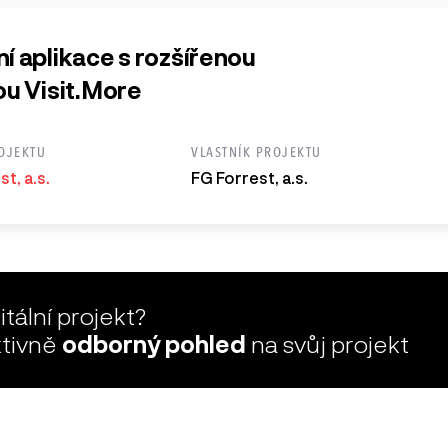
í aplikace s rozšířenou
ou Visit.More
OJEKTU
VLASTNÍK PROJEKTU
t, a.s.
FG Forrest, a.s.
tální projekt?
ktivně
odborný pohled
na svůj projekt