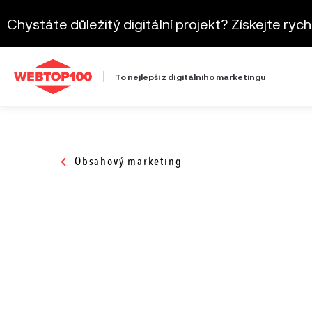
Chystáte důležitý digitální projekt? Získejte ryc
To nejlepší z digitálního marketingu
Obsahový marketing
Firemní web
Roč
Nejefektivnější digitální řešení
Roč
Online nástroje
Roč
Roč