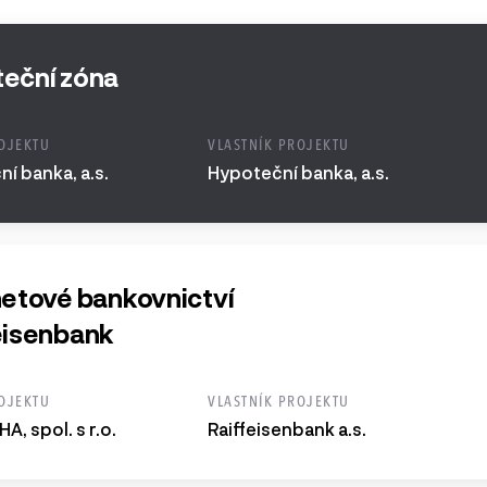
 a starší
eční zóna
OJEKTU
VLASTNÍK PROJEKTU
í banka, a.s.
Hypoteční banka, a.s.
netové bankovnictví
eisenbank
OJEKTU
VLASTNÍK PROJEKTU
A, spol. s r.o.
Raiffeisenbank a.s.