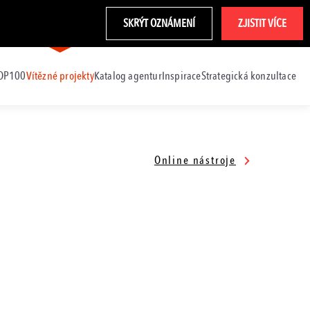
SKRÝT OZNÁMENÍ
ZJISTIT VÍCE
TOP100
Vítězné projekty
Katalog agentur
Inspirace
Strategická konzultace
Online nástroje
Digitální reklamní kampaň
Self-care