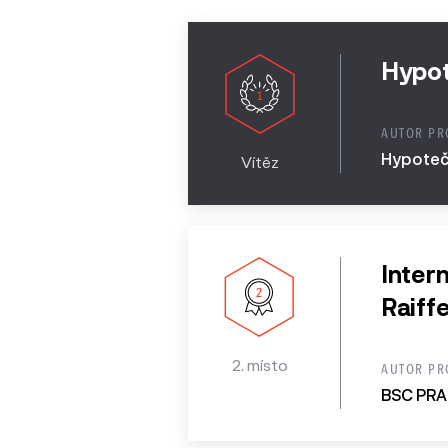
2013
Hypot
AUTOR PR
Hypotečn
Vítěz
Inter
Raiff
2. místo
AUTOR PR
BSC PRAH