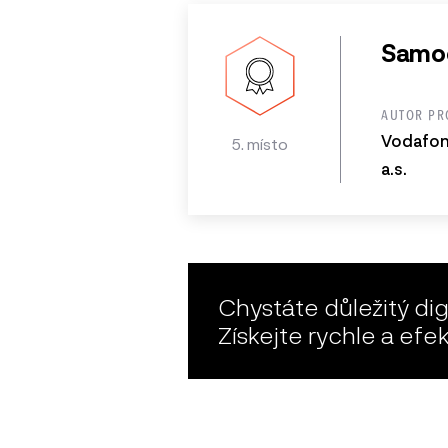
Samoo
AUTOR PR
Vodafon
5. místo
a.s.
Chystáte důležitý digi
Získejte rychle a efe