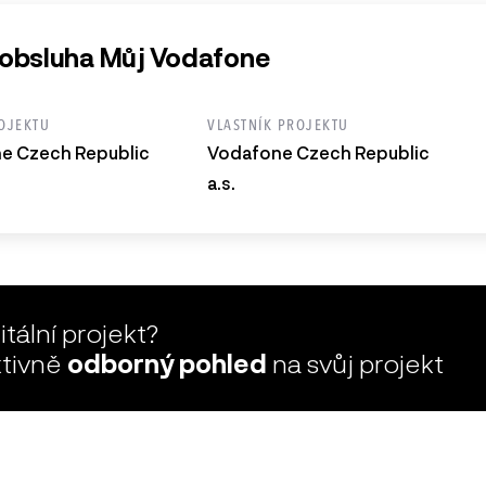
bsluha Můj Vodafone
OJEKTU
VLASTNÍK PROJEKTU
e Czech Republic
Vodafone Czech Republic
a.s.
tální projekt?
ktivně
odborný pohled
na svůj projekt