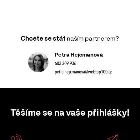
Chcete se stát
naším partnerem?
Petra Hejcmanová
602 209 936
petra.hejcmanova@webtop100.cz
Těšíme se na vaše přihlášky!