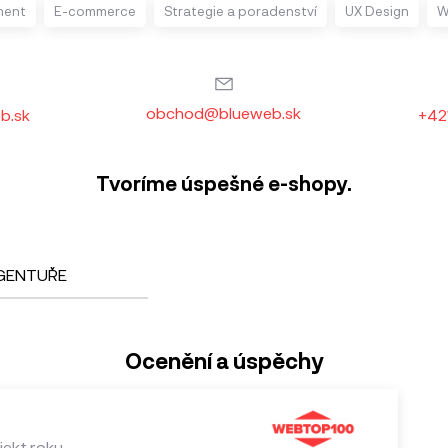
ment
E-commerce
Strategie a poradenství
UX Design
W
obchod@blueweb.sk
b.sk
+42
Tvoríme úspešné e-shopy.
GENTUŘE
Ocenění a úspěchy
jekt roku