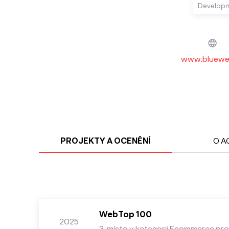
Develop
www.bluewe
PROJEKTY A OCENĚNÍ
O A
WebTop 100
2025
3. místo v kategorii Ecommerce pro