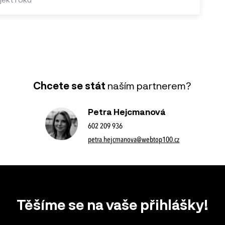
Chcete se stát
naším partnerem?
Petra Hejcmanová
602 209 936
petra.hejcmanova@webtop100.cz
Těšíme se na vaše přihlášky!