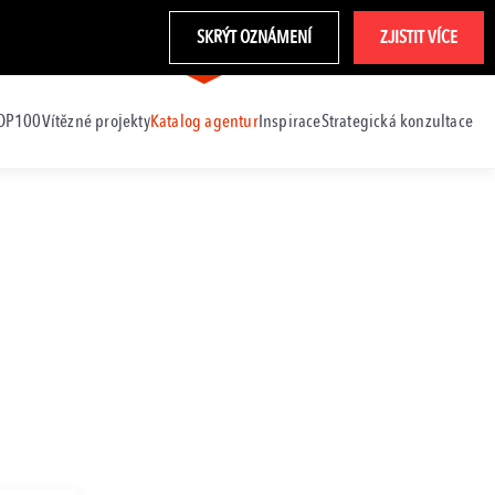
SKRÝT OZNÁMENÍ
ZJISTIT VÍCE
TOP100
Vítězné projekty
Katalog agentur
Inspirace
Strategická konzultace