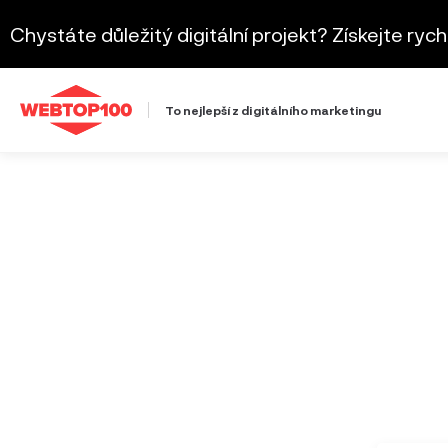
Chystáte důležitý digitální projekt? Získejte ryc
To nejlepší z digitálního marketingu