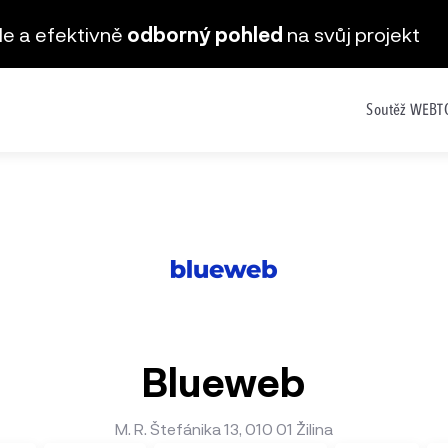
hle a efektivně
odborný pohled
na svůj projekt
Soutěž WEB
Blueweb
M. R. Štefánika 13, 010 01 Žilina