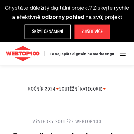
Chystáte důležitý digitální projekt? Získejte rychle
a efektivně
odborný pohled
na svůj projekt
SKRÝT OZNÁMENÍ
ZJISTIT VÍCE
To nejlepší z digitálního marketingu
ROČNÍK 2024
SOUTĚŽNÍ KATEGORIE
Ročník
Ecommerce projekt
2025
Firemní web
VÝSLEDKY SOUTĚŽE WEBTOP100
Ročník
Brandová kampaň