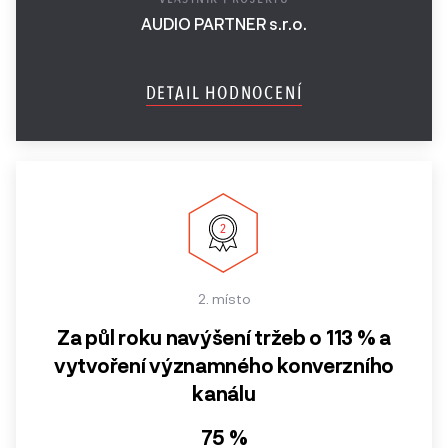
Retenční marketing
AUDIO PARTNER s.r.o.
Ročník
Speciální ocenění
2017
DETAIL HODNOCENÍ
Ročník
2016
Ročník
2015
Ročník
2014
2. místo
2013 a
Za půl roku navýšení tržeb o 113 % a
starší
vytvoření významného konverzního
kanálu
75 %