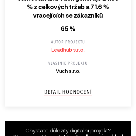
% z celkových tržeb a 71.6 %
vracejících se zákazníků
65 %
AUTOR PROJEKTU
Leadhub s.r.o.
VLASTNÍK PROJEKTU
Vuch s.r.o.
DETAIL HODNOCENÍ
Chystáte důležitý digitální projekt?