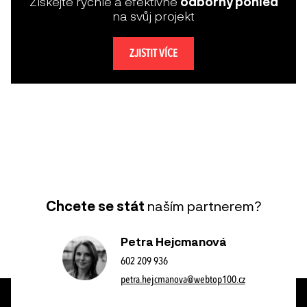
Získejte rychle a efektivně
odborný pohled
na svůj projekt
ZJISTIT VÍCE
Chcete se stát
naším partnerem?
Petra Hejcmanová
602 209 936
petra.hejcmanova@webtop100.cz