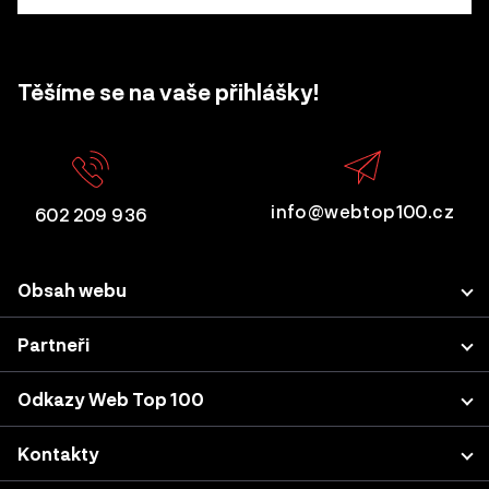
Těšíme se na vaše přihlášky!
info@webtop100.cz
602 209 936
Obsah webu
Porota
Partneři
Přihlášení projektu
LUPA.cz
Odkazy Web Top 100
Akce a konference
Podnikatel.cz
Kategorie a kritéria
Výsledky z minulých let
Kontakty
Nastavení cookies
Katalog agentur