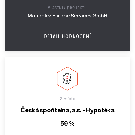
VLASTNÍK PROJEKTU
Ročník
Mondelez Europe Services GmbH
2017
Ročník
DETAIL HODNOCENÍ
2016
Ročník
2015
Ročník
2014
2013 a
2. místo
starší
Česká spořitelna, a.s. - Hypotéka
59 %