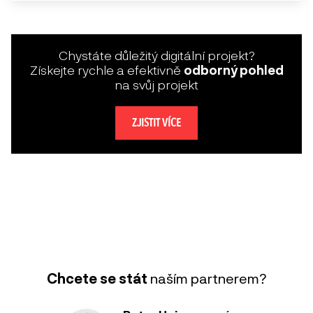
Chystáte důležitý digitální projekt?
Získejte rychle a efektivně
odborný pohled
na svůj projekt
ZJISTIT VÍCE
Chcete se stát
naším partnerem?