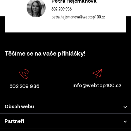
Petra Hejcmanová
602 209 936
petra.hejcmanova@webtop100.cz
Těšíme se na vaše přihlášky!
info@webtop100.cz
602 209 936
Obsah webu
Porota
Partneři
Přihlášení projektu