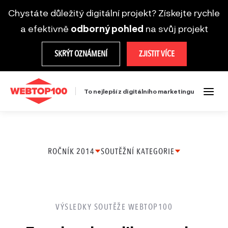
Chystáte důležitý digitální projekt? Získejte rychle
a efektivně
odborný pohled
na svůj projekt
SKRÝT OZNÁMENÍ
ZJISTIT VÍCE
To nejlepší z digitálního marketingu
ROČNÍK 2014
SOUTĚŽNÍ KATEGORIE
Ročník
Firemní web
2025
Microsite
VÝSLEDKY SOUTĚŽE WEBTOP100
Ročník
Mobilní řešení