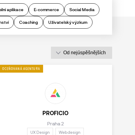
lní aplikace
E-commerce
Social Media
nství
Coaching
Uživatelský výzkum
PROFICIO
Praha 2
UX Design
Webdesign