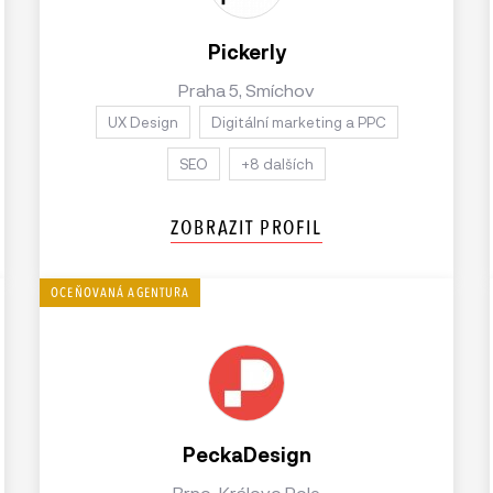
Pickerly
Praha 5, Smíchov
UX Design
Digitální marketing a PPC
SEO
+8 dalších
ZOBRAZIT PROFIL
PeckaDesign
Brno-Královo Pole