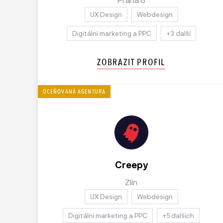
UX Design
Webdesign
Digitální marketing a PPC
+3 další
ZOBRAZIT PROFIL
Creepy
Zlín
UX Design
Webdesign
Digitální marketing a PPC
+5 dalších