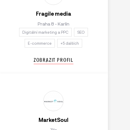
Fragile media
Praha 8 - Karlín
Digitální marketing a PPC
SEO
E-commerce
+5 dalších
ZOBRAZIT PROFIL
MarketSoul
Zlín