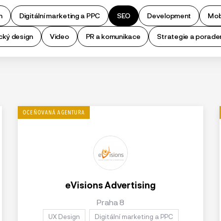
n
Digitální marketing a PPC
SEO
Development
Mobi
cký design
Video
PR a komunikace
Strategie a porade
eVisions Advertising
Praha 8
UX Design
Digitální marketing a PPC