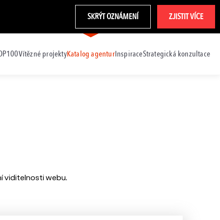
SKRÝT OZNÁMENÍ
ZJISTIT VÍCE
TOP100
Vítězné projekty
Katalog agentur
Inspirace
Strategická konzultace
 viditelnosti webu.