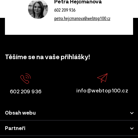
Petra Hejcmanová
602 209 936
petra.hejcmanova@webtop100.cz
Těšíme se na vaše přihlášky!
info@webtop100.cz
602 209 936
Obsah webu
Porota
Partneři
Přihlášení projektu