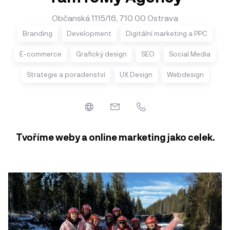
Občanská 1115/16, 710 00 Ostrava
Branding
Development
Digitální marketing a PPC
E-commerce
Grafický design
SEO
Social Media
Strategie a poradenství
UX Design
Webdesign
Tvoříme weby a online marketing jako celek.