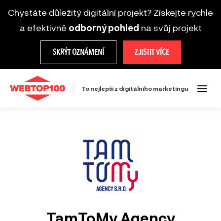
Chystáte důležitý digitální projekt? Získejte rychle
a efektivně
odborný pohled
na svůj projekt
SKRÝT OZNÁMENÍ
ZJISTIT VÍCE
To nejlepší z digitálního marketingu
TamToMy Agency