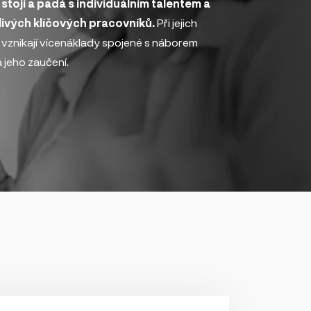
stojí a padá s individuálním talentem a
ivých klíčových pracovníků.
Při jejich
 vznikají vícenáklady spojené s náborem
 jeho zaučení.