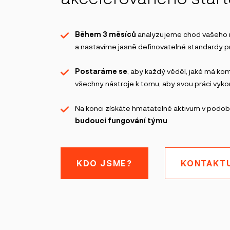
Během 3 měsíců
analyzujeme chod vašeho
a nastavíme jasně definovatelné standardy pr
Postaráme se
, aby každý věděl, jaké má k
všechny nástroje k tomu, aby svou práci vyk
Na konci získáte hmatatelné aktivum v podo
budoucí fungování týmu
.
KDO JSME?
KONTAKT