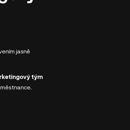
vením jasně
rketingový tým
zaměstnance.