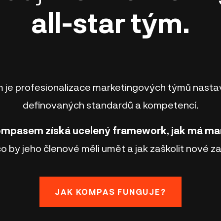
all-star tým.
m je profesionalizace marketingových týmů nasta
definovaných standardů a kompetencí.
Kompasem získá ucelený framework, jak má ma
 co by jeho členové měli umět a jak zaškolit nové 
JAK KOMPAS FUNGUJE?