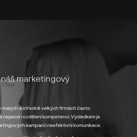
l
náš marketingový
 malých a středně velkých firmách často
a nejasné rozdělení kompetencí. Výsledkem je
arketingových kampaní i neefektivní komunikace.