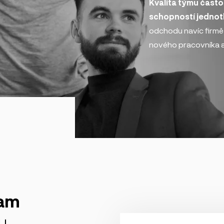
Kvalita týmu často 
schopností jednotl
odchodu navíc firmě
nového pracovníka a
ram
u