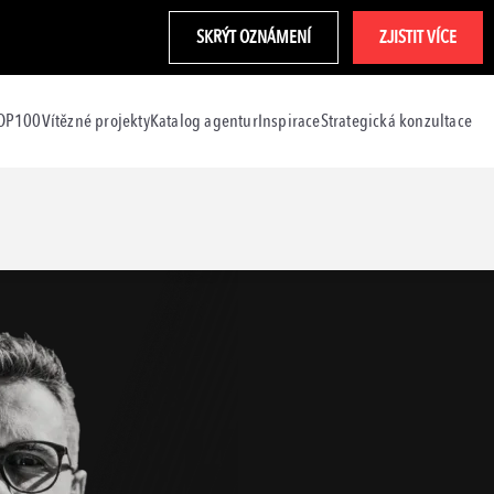
SKRÝT OZNÁMENÍ
ZJISTIT VÍCE
TOP100
Vítězné projekty
Katalog agentur
Inspirace
Strategická konzultace