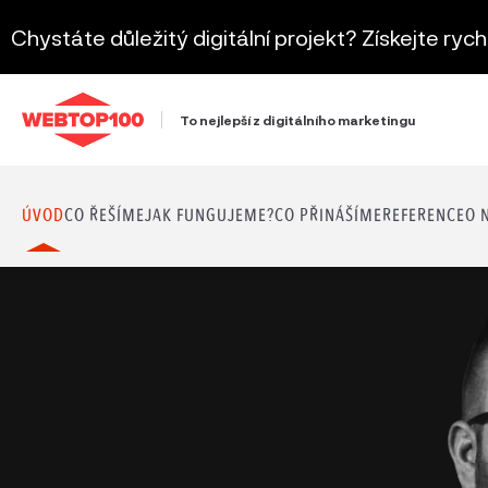
Chystáte důležitý digitální projekt? Získejte ryc
To nejlepší z digitálního marketingu
ÚVOD
CO ŘEŠÍME
JAK FUNGUJEME?
CO PŘINÁŠÍME
REFERENCE
O 