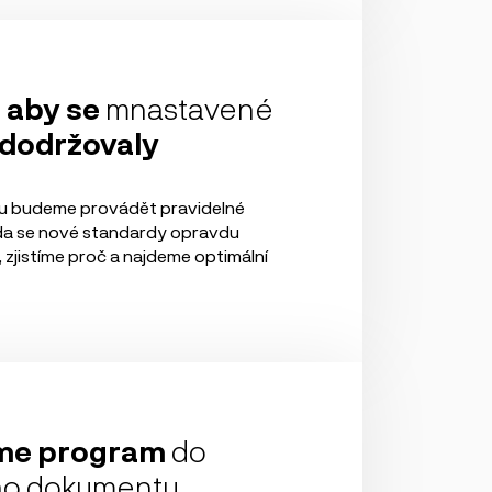
 aby se
mnastavené
 dodržovaly
u budeme provádět pravidelné
zda se nové standardy opravdu
 zjistíme proč a najdeme optimální
eme program
do
ho dokumentu