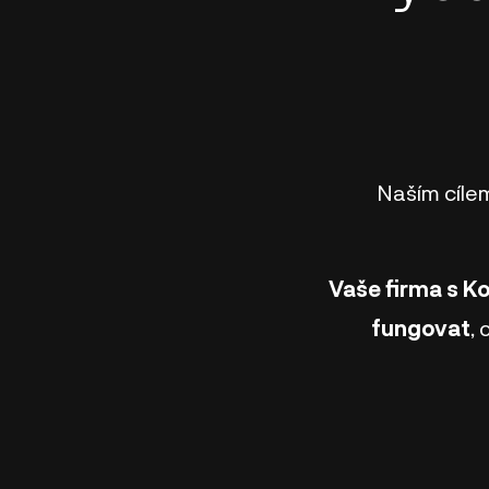
Naším cíle
Vaše firma s 
fungovat
,