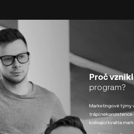
Proč vznik
program?
Marketingové týmy v
trápí nekonzistence 
kolísající kvalita m