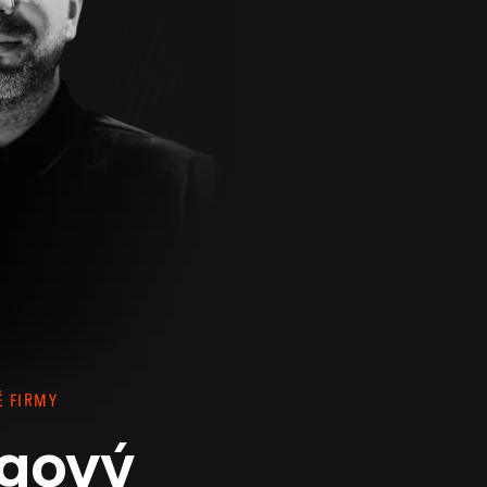
É FIRMY
gový