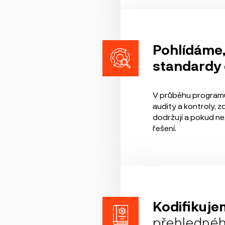
Pohlídáme,
standardy
V průběhu program
audity a kontroly, 
dodržují a pokud ne,
řešení.
Kodifikuj
přehledné