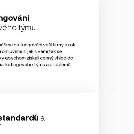
ngování
vého týmu
ěříme na fungování vaší firmy a roli
omluvíme si jak s vámi tak se
ky abychom získali cenný vhled do
arketingového týmu a problémů,
 standardů
a
í