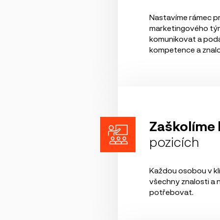
Nastavíme rámec p
marketingového tým
komunikovat a podáv
kompetence a znalos
Zaškolíme l
pozicích
Každou osobou v klí
všechny znalosti a 
potřebovat.