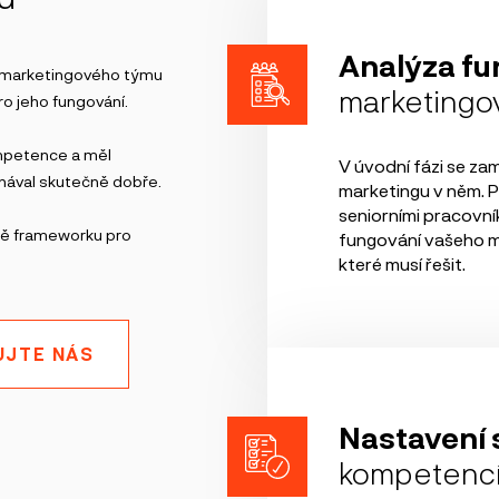
Analýza fu
 marketingového týmu
marketingo
o jeho fungování.
ompetence a měl
V úvodní fázi se zam
onával skutečně dobře.
marketingu v něm. Pr
seniorními pracovní
bě frameworku pro
fungování vašeho m
které musí řešit.
UJTE NÁS
Nastavení
kompetenc