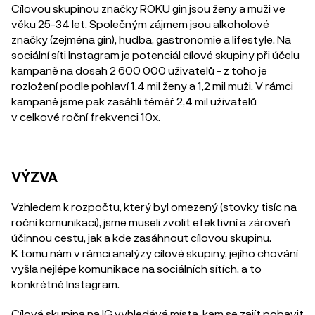
Cílovou skupinou značky ROKU gin jsou ženy a muži ve
věku 25-34 let. Společným zájmem jsou alkoholové
značky (zejména gin), hudba, gastronomie a lifestyle. Na
sociální síti Instagram je potenciál cílové skupiny při účelu
kampaně na dosah 2 600 000 uživatelů - z toho je
rozložení podle pohlaví 1,4 mil ženy a 1,2 mil muži. V rámci
kampaně jsme pak zasáhli téměř 2,4 mil uživatelů
v celkové roční frekvenci 10x.
VÝZVA
Vzhledem k rozpočtu, který byl omezený (stovky tisíc na
roční komunikaci), jsme museli zvolit efektivní a zároveň
účinnou cestu, jak a kde zasáhnout cílovou skupinu.
K tomu nám v rámci analýzy cílové skupiny, jejího chování
vyšla nejlépe komunikace na sociálních sítích, a to
konkrétně Instagram.
Cílová skupina na IG vyhledává místa, kam se zajít pobavit