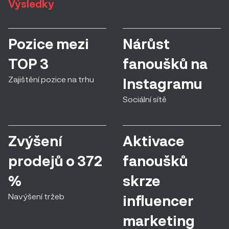
Výsledky
Pozice mezi
Nárůst
TOP 3
fanoušků na
Zajištění pozice na trhu
Instagramu
Sociální sítě
Zvýšení
Aktivace
prodejů o 372
fanoušků
%
skrze
Navýšení tržeb
influencer
marketing