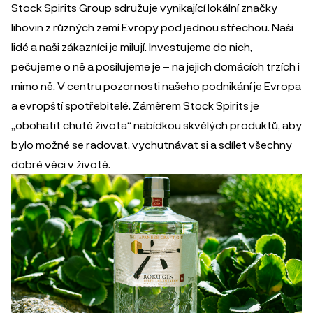
Stock Spirits Group sdružuje vynikající lokální značky
lihovin z různých zemí Evropy pod jednou střechou. Naši
lidé a naši zákazníci je milují. Investujeme do nich,
pečujeme o ně a posilujeme je – na jejich domácích trzích i
mimo ně. V centru pozornosti našeho podnikání je Evropa
a evropští spotřebitelé. Záměrem Stock Spirits je
„obohatit chutě života“ nabídkou skvělých produktů, aby
bylo možné se radovat, vychutnávat si a sdílet všechny
dobré věci v životě.