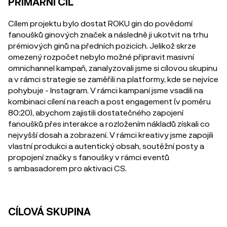
PRIMÁRNÍ CÍL
Cílem projektu bylo dostat ROKU gin do povědomí
fanoušků ginových značek a následně ji ukotvit na trhu
prémiových ginů na předních pozicích. Jelikož skrze
omezený rozpočet nebylo možné připravit masivní
omnichannel kampaň, zanalyzovali jsme si cílovou skupinu
a v rámci strategie se zaměřili na platformy, kde se nejvíce
pohybuje - Instagram. V rámci kampaní jsme vsadili na
kombinaci cílení na reach a post engagement (v poměru
80:20), abychom zajistili dostatečného zapojení
fanoušků přes interakce a rozložením nákladů získali co
nejvyšší dosah a zobrazení. V rámci kreativy jsme zapojili
vlastní produkci a autentický obsah, soutěžní posty a
propojení značky s fanoušky v rámci eventů
s ambasadorem pro aktivaci CS.
CÍLOVÁ SKUPINA