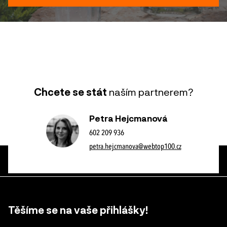
Chcete se stát
naším partnerem?
Petra Hejcmanová
602 209 936
petra.hejcmanova@webtop100.cz
Těšíme se na vaše přihlášky!