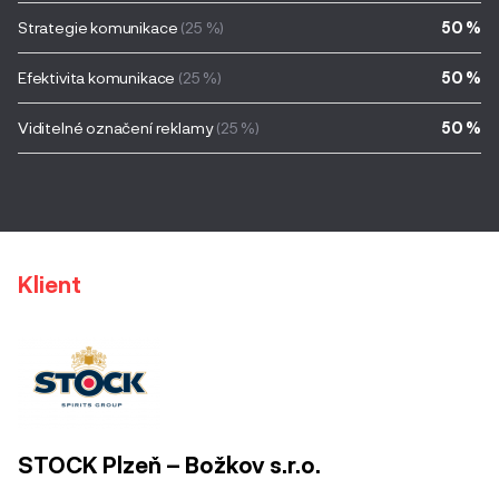
Strategie komunikace
(25 %)
50 %
Efektivita komunikace
(25 %)
50 %
Viditelné označení reklamy
(25 %)
50 %
Klient
STOCK Plzeň – Božkov s.r.o.