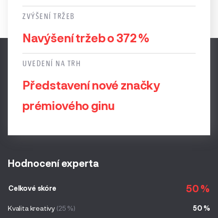
ZVÝŠENÍ TRŽEB
Navýšení tržeb o 372 %
UVEDENÍ NA TRH
Představení nové značky
prémiového ginu
Hodnocení experta
50 %
Celkové skóre
Kvalita kreativy
(25 %)
50 %