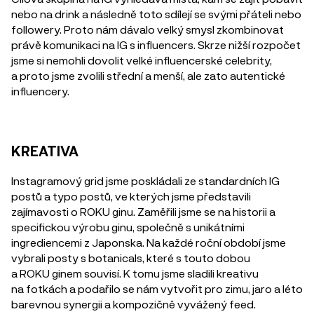
nebo na drink a následně toto sdílejí se svými přáteli nebo
followery. Proto nám dávalo velký smysl zkombinovat
právě komunikaci na IG s influencers. Skrze nižší rozpočet
jsme si nemohli dovolit velké influencerské celebrity,
a proto jsme zvolili střední a menší, ale zato autentické
influencery.
KREATIVA
Instagramový grid jsme poskládali ze standardních IG
postů a typo postů, ve kterých jsme představili
zajímavosti o ROKU ginu. Zaměřili jsme se na historii a
specifickou výrobu ginu, společně s unikátními
ingrediencemi z Japonska. Na každé roční období jsme
vybrali posty s botanicals, které s touto dobou
a ROKU ginem souvisí. K tomu jsme sladili kreativu
na fotkách a podařilo se nám vytvořit pro zimu, jaro a léto
barevnou synergii a kompozičně vyvážený feed.