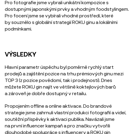
Pro fotografie jsme vybrali unikátní kompozice s
dostupnými japonskými prvky a vhodným foodstylingem.
Pro focení jsme se vybírali vhodné prostředí, které
by souznělo s globální strategií ROKU ginu a lokálními
podmínkami.
VÝSLEDKY
Hlavní parametr úspěchu byl poměrně rychlý start
prodejů a zajištění pozice na trhu prémiových ginu mezi
TOP 3 (z pozice povědomí, tak i prodejnosti). Dnes
můžete ROKU gin najít ve většině koktejlových barů
a zároveň je dobře dostupný v retailu.
Propojením offline a online aktivace. Do brandové
strategie jsme zahrnuli vlastní produkci fotografií a videí,
soutěžní příspěvky k aktivaci publika. Navázali jsme
na první influencer kampaň a pro značku vytvořili
dlouhodobé spolupráce s influencery a ROKU gin