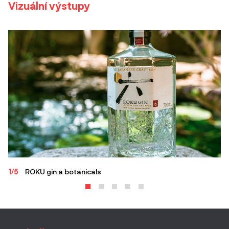
Vizuální výstupy
2/
1/5
ROKU gin a botanicals