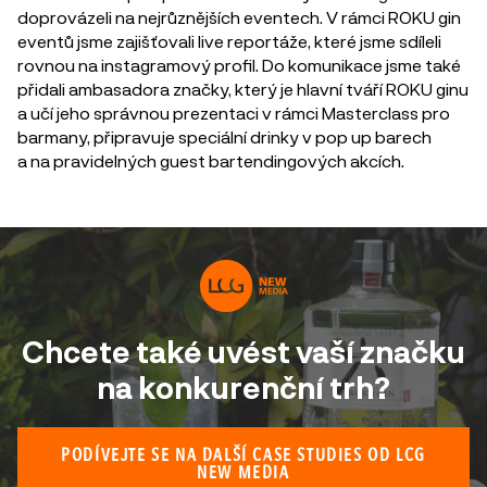
doprovázeli na nejrůznějších eventech. V rámci ROKU gin
eventů jsme zajišťovali live reportáže, které jsme sdíleli
rovnou na instagramový profil. Do komunikace jsme také
přidali ambasadora značky, který je hlavní tváří ROKU ginu
a učí jeho správnou prezentaci v rámci Masterclass pro
barmany, připravuje speciální drinky v pop up barech
a na pravidelných guest bartendingových akcích.
Chcete také uvést vaší značku
na konkurenční trh?
PODÍVEJTE SE NA DALŠÍ CASE STUDIES OD LCG
NEW MEDIA