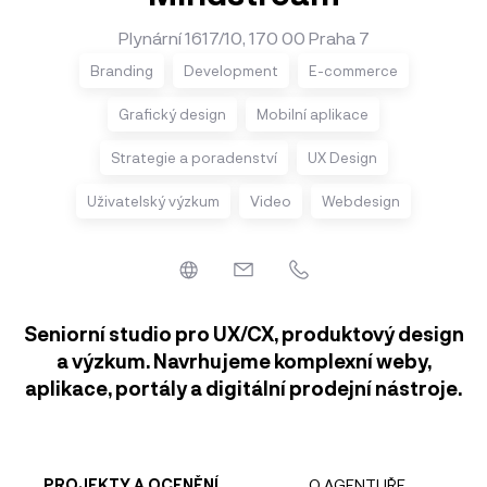
Plynární 1617/10, 170 00 Praha 7
Branding
Development
E-commerce
Grafický design
Mobilní aplikace
Strategie a poradenství
UX Design
Uživatelský výzkum
Video
Webdesign
Seniorní studio pro UX/CX, produktový design
a výzkum. Navrhujeme komplexní weby,
aplikace, portály a digitální prodejní nástroje.
PROJEKTY A OCENĚNÍ
O AGENTUŘE