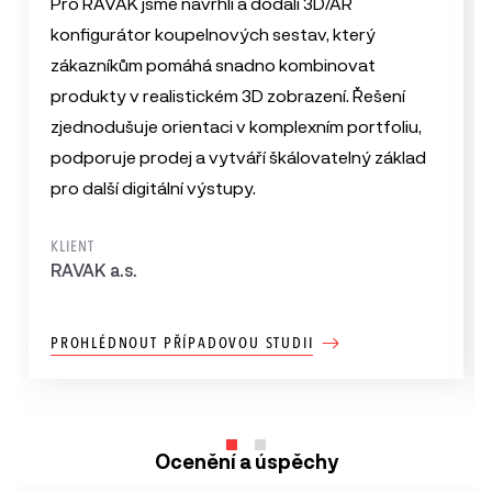
Pro RAVAK jsme navrhli a dodali 3D/AR
konfigurátor koupelnových sestav, který
zákazníkům pomáhá snadno kombinovat
produkty v realistickém 3D zobrazení. Řešení
zjednodušuje orientaci v komplexním portfoliu,
podporuje prodej a vytváří škálovatelný základ
pro další digitální výstupy.
KLIENT
RAVAK a.s.
PROHLÉDNOUT PŘÍPADOVOU STUDII
Ocenění a úspěchy