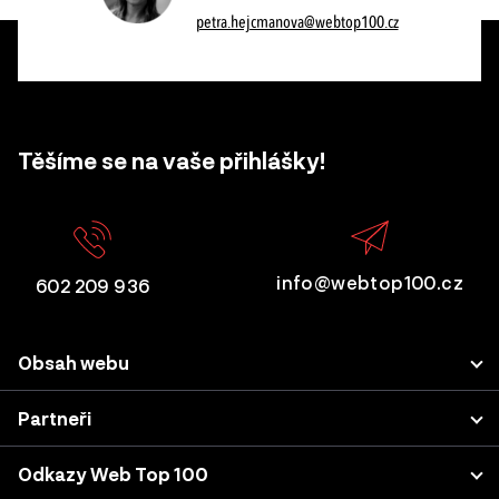
petra.hejcmanova@webtop100.cz
Těšíme se na vaše přihlášky!
info@webtop100.cz
602 209 936
Obsah webu
Porota
Partneři
Přihlášení projektu
LUPA.cz
Odkazy Web Top 100
Akce a konference