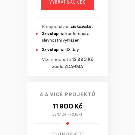
VYBRAT BALÍČEK
K objednávce
získáváte:
2x vstup
na konferenci a
slavnostní vyhlášení
2x vstup
na UX day
Vše v hodnotě
12 880 Kč
zcela ZDARMA
4 A VÍCE PROJEKTŮ
11 900 Kč
CENA ZA PROJEKT
CELKEM ZAPLATÍTE