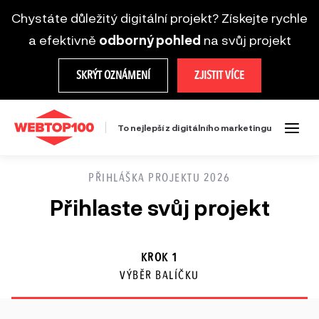
Chystáte důležitý digitální projekt? Získejte rychle
a efektivně
odborný pohled
na svůj projekt
SKRÝT OZNÁMENÍ
ZJISTIT VÍCE
To nejlepší z digitálního marketingu
PŘIHLÁŠKA PROJEKTU 2026
Přihlaste svůj projekt
KROK 1
VÝBĚR BALÍČKU