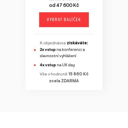
od 47 600 Kč
VYBRAT BALÍČEK
K objednávce
získáváte:
2x vstup
na konferenci a
slavnostní vyhlášení
4x vstup
na UX day
Vše v hodnotě
15 860 Kč
zcela ZDARMA