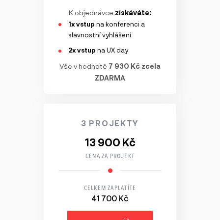
K objednávce
získáváte:
1x vstup
na konferenci a
slavnostní vyhlášení
2x vstup
na UX day
Vše v hodnotě
7 930 Kč zcela
ZDARMA
3 PROJEKTY
13 900 Kč
CENA ZA PROJEKT
CELKEM ZAPLATÍTE
41 700 Kč