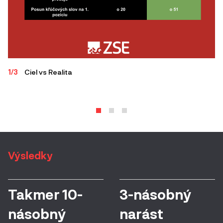
1/3
Ciel vs Realita
2/
o 
vy
Výsledky
Takmer 10-
3-násobný
násobný
narást