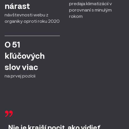
predaja klimatizácií v
nárast
porovnaní s minulým
návštevnosti webu z
rokom
organiky oproti roku 2020
O 51
kľúčových
slov viac
na prvej pozícii
,,Nie je krajší pocit, ako vidieť