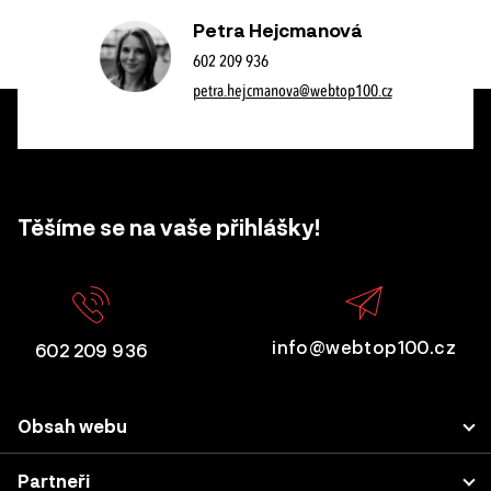
Petra Hejcmanová
602 209 936
petra.hejcmanova@webtop100.cz
Těšíme se na vaše přihlášky!
info@webtop100.cz
602 209 936
Obsah webu
Porota
Partneři