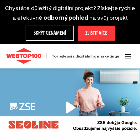
Chystáte důležitý digitální projekt? Získejte rychle
a efektivně
odborný pohled
na svůj projekt
SKRÝT OZNÁMENÍ
ZJISTIT VÍCE
To nejlepší z digitálního marketingu