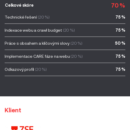
70 %
Celkové skóre
Technické řešení
(20 %)
75 %
Indexace webu a crawl budget
(20 %)
75 %
Práce s obsahem a klíčovými slovy
(20 %)
50 %
Implementace CARE fáze na webu
(20 %)
75 %
Odkazový profil
(20 %)
75 %
Klient