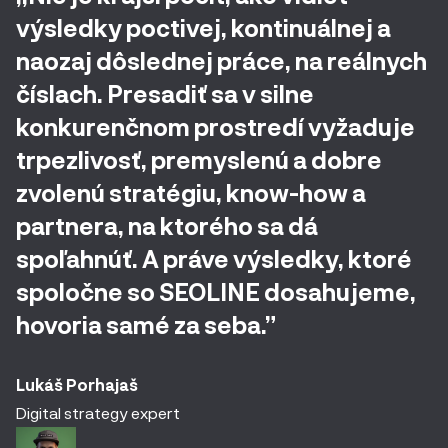
výsledky poctivej, kontinuálnej a
naozaj dôslednej práce, na reálnych
číslach. Presadiť sa v silne
konkurenčnom prostredí vyžaduje
trpezlivosť, premyslenú a dobre
zvolenú stratégiu, know-how a
partnera, na ktorého sa dá
spoľahnúť. A práve výsledky, ktoré
spoločne so SEOLINE dosahujeme,
hovoria samé za seba.”
Lukáš Porhajaš
Digital strategy expert