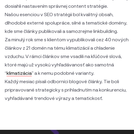
dosiahli nastavením správnej content stratégie.
Našou esenciou v SEO stratégii bol kvalitný obsah,
dlhodobé externé spolupráce, silné a tematické domény,
kde sme články publikovali a samozrejme linkbuilding.
Za minulý rok sme s klientom vypublikovali cez 40 nových
článkov z 21 domén na tému klimatizácií a chladenie
vzduchu. V rámci článkov sme vsadili na kľúčové slová,
ktoré majú už vysokú vyhľadávanosť ako samotná
“
klimatizácia
” a k nemu podobné varianty.
Každý mesiac písali odborníci blogové články. Tie boli
pripravované strategicky s prihladnutím na konkurenciu,
vyhľadávané trendové výrazy a tematickosť.