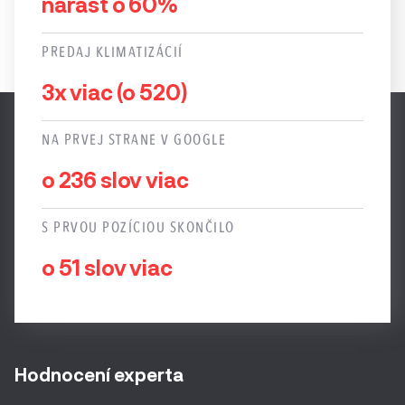
nárast o 60%
PREDAJ KLIMATIZÁCIÍ
3x viac (o 520)
NA PRVEJ STRANE V GOOGLE
o 236 slov viac
S PRVOU POZÍCIOU SKONČILO
o 51 slov viac
Hodnocení experta