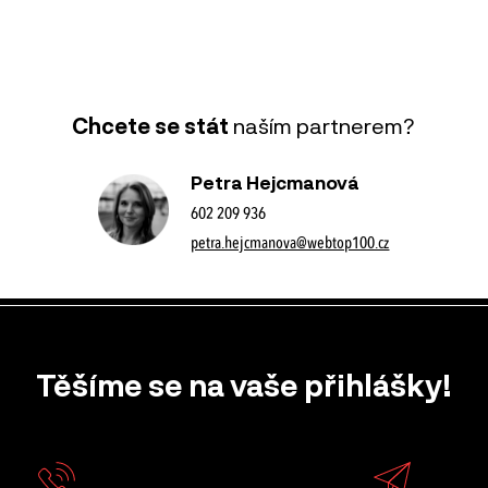
Chcete se stát
naším partnerem?
Petra Hejcmanová
602 209 936
petra.hejcmanova@webtop100.cz
Těšíme se na vaše přihlášky!