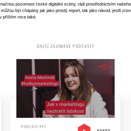
 značnou pozornost české digitální scény, rádi prostřednictvím našeh
é můžou být chápány jak jako prostý report, tak jako návod, jestli 
 příštím roce také.
DALŠÍ ZAJÍMAVÉ PODCASTY
PODCAST #97