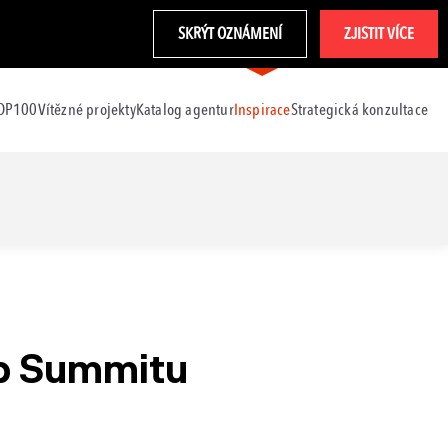
SKRÝT OZNÁMENÍ
ZJISTIT VÍCE
TOP100
Vítězné projekty
Katalog agentur
Inspirace
Strategická konzultace
b Summitu