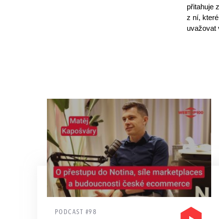
přitahuje
z ní, kter
uvažovat v
PODCAST #98