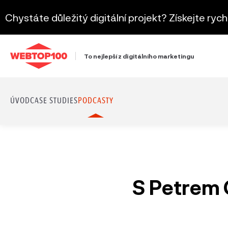
Chystáte důležitý digitální projekt? Získejte ryc
To nejlepší z digitálního marketingu
ÚVOD
CASE STUDIES
PODCASTY
S Petrem