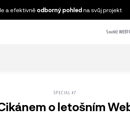
hle a efektivně
odborný pohled
na svůj projekt
Soutěž WEB
SPECIAL #7
 Cikánem o letošním We