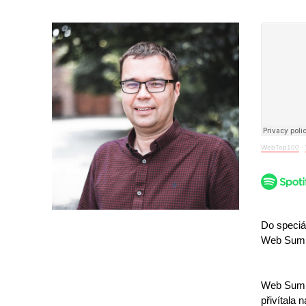
WebTop100
·
Do speciá
Web Summ
Web Summi
přivítala 