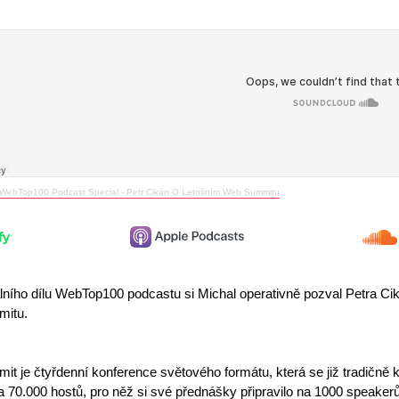
WebTop100 Podcast Special - Petr Cikán O Letošním Web Summitu
lního dílu WebTop100 podcastu si Michal operativně pozval Petra Ci
itu.
t je čtyřdenní konference světového formátu, která se již tradičně
na 70.000 hostů, pro něž si své přednášky připravilo na 1000 speakerů.