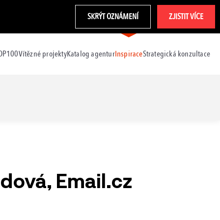
SKRÝT OZNÁMENÍ
ZJISTIT VÍCE
TOP100
Vítězné projekty
Katalog agentur
Inspirace
Strategická konzultace
ová, Email.cz