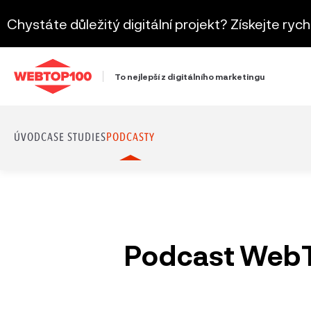
Chystáte důležitý digitální projekt? Získejte ryc
To nejlepší z digitálního marketingu
ÚVOD
CASE STUDIES
PODCASTY
Podcast WebT