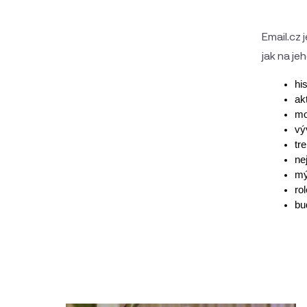
Email.cz 
jak na jeh
hi
ak
mo
vý
tr
ne
mý
rol
bu