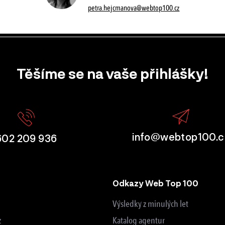
petra.hejcmanova@webtop100.cz
Těšíme se na vaše přihlášky!
info@webtop100.c
602 209 936
Odkazy Web Top 100
Výsledky z minulých let
z
Katalog agentur