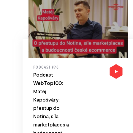
PODCAST #98
Podcast
WebTop100:
Matěj
Kapošváry:
přestup do
Notina, síla
marketplaces a
budoucnost