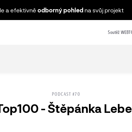
hle a efektivně
odborný pohled
na svůj projekt
Soutěž WEB
PODCAST #70
op100 - Štěpánka Lebed