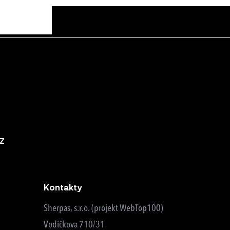
z
Kontakty
Sherpas, s.r.o. (projekt WebTop100)
Vodičkova 710/31