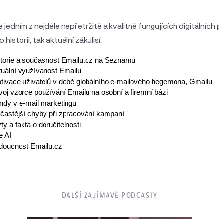
je jedním z nejdéle nepřetržitě a kvalitně fungujících digitálníc
o historii, tak aktuální zákulisí.
storie a současnost Emailu.cz na Seznamu
tuální využívanost Emailu
tivace uživatelů v době globálního e-mailového hegemona, Gmailu
voj vzorce používání Emailu na osobní a firemní bázi
endy v e-mail marketingu
jčastější chyby při zpracování kampaní
ty a fakta o doručitelnosti
e AI
doucnost Emailu.cz
DALŠÍ ZAJÍMAVÉ PODCASTY