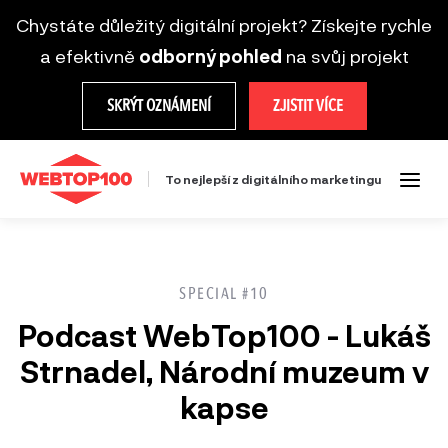
Chystáte důležitý digitální projekt? Získejte rychle
a efektivně
odborný pohled
na svůj projekt
SKRÝT OZNÁMENÍ
ZJISTIT VÍCE
To nejlepší z digitálního marketingu
SPECIAL #10
Podcast WebTop100 - Lukáš
Strnadel, Národní muzeum v
kapse