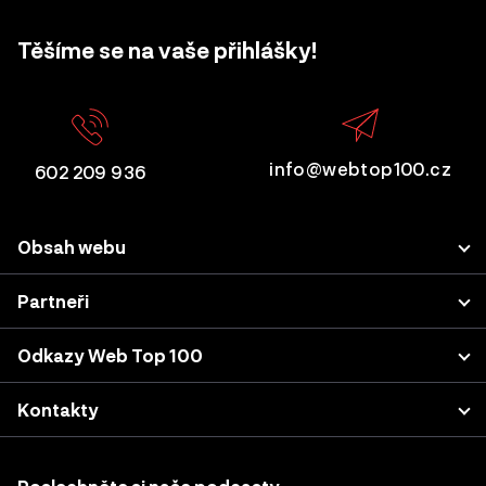
Těšíme se na vaše přihlášky!
info@webtop100.cz
602 209 936
Obsah webu
Porota
Partneři
Přihlášení projektu
LUPA.cz
Odkazy Web Top 100
Akce a konference
Podnikatel.cz
Kategorie a kritéria
Výsledky z minulých let
Kontakty
Nastavení cookies
Katalog agentur
Sherpas, s.r.o. (projekt WebTop100)
Case studies & podcasty