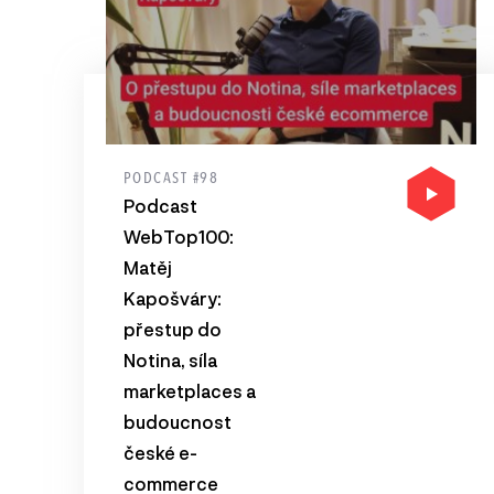
PODCAST #98
Podcast
WebTop100:
Matěj
Kapošváry:
přestup do
Notina, síla
marketplaces a
budoucnost
české e-
commerce