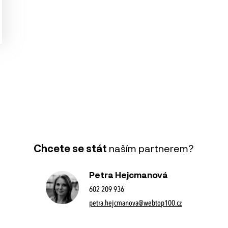
Chcete se stát
naším partnerem?
Petra Hejcmanová
602 209 936
petra.hejcmanova@webtop100.cz