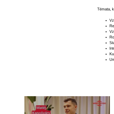
Témata, k
Vz
Re
Vz
Ro
St
In
Ku
Um