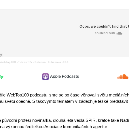
WebTop100 Podcast 55 - Kateřina Hrubešová, AKA
díle WebTop100 podcastu jsme se po čase věnovali světu mediálních, r
u světu obecně. S takovýmto tématem v zádech je těžké představit s
e původní profesí novinářka, dlouhá léta vedla SPIR, krátce také Nada
ena výkonnou ředitelkou Asociace komunikačních agentur