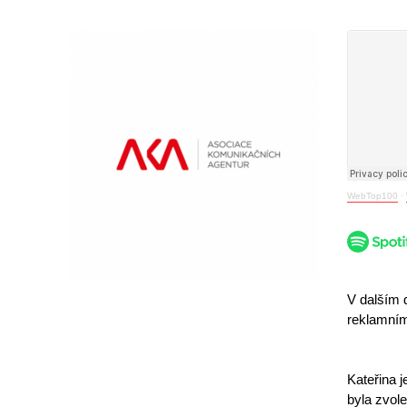
WebTop100
·
V dalším 
reklamním
Kateřina j
byla zvol