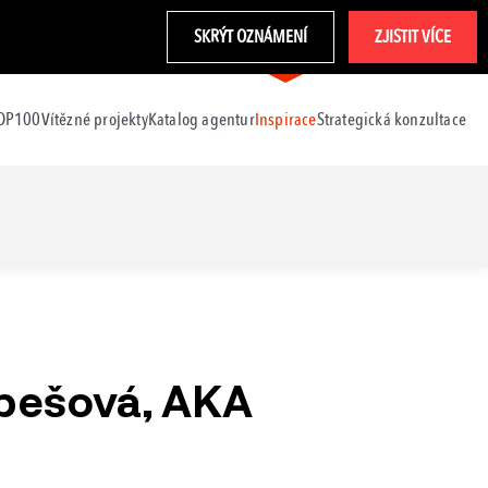
SKRÝT OZNÁMENÍ
ZJISTIT VÍCE
TOP100
Vítězné projekty
Katalog agentur
Inspirace
Strategická konzultace
bešová, AKA