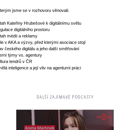
terým jsme se v rozhovoru věnovali:
tah Kateřiny Hrubešové k digitálnímu světu
gulace digitálního prostoru
tah médií a reklamy
le v AKA a výzvy, před kterými asociace stojí
av českého digitálu a jeho další směřování
terní týmy vs. agentury
ltura tendrů v ČR
ělá inteligence a její vliv na agenturní práci
DALŠÍ ZAJÍMAVÉ PODCASTY