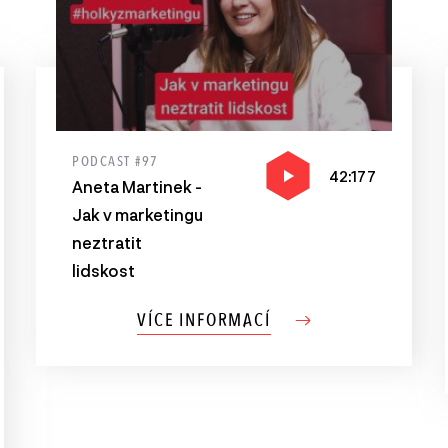
PODCAST #97
42:177
Aneta Martinek -
Jak v marketingu
neztratit
lidskost
VÍCE INFORMACÍ