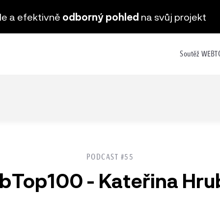
hle a efektivně
odborný pohled
na svůj projekt
Soutěž WEB
PODCAST #55
bTop100 - Kateřina Hru