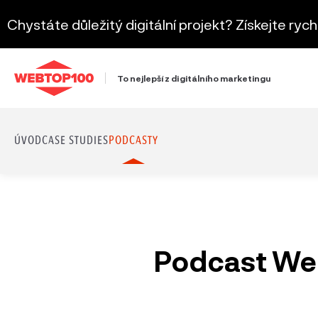
Chystáte důležitý digitální projekt? Získejte ryc
To nejlepší z digitálního marketingu
ÚVOD
CASE STUDIES
PODCASTY
Podcast We