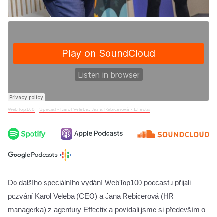
WebTop100
·
Special - Karol Veleba, Jana Rebicerová - Effectix
Do dalšího speciálního vydání WebTop100 podcastu přijali 
pozvání Karol Veleba (CEO) a Jana Rebicerová (HR 
managerka) z agentury Effectix a povídali jsme si především o 