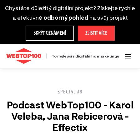
Chystáte důležitý digitální projekt? Získejte rychle
a efektivně
odborný pohled
na svůj projekt
SKRÝT OZNÁMENÍ
ZJISTIT VÍCE
To nejlepší z digitálního marketingu
SPECIAL #8
Podcast WebTop100 - Karol
Veleba, Jana Rebicerová -
Effectix