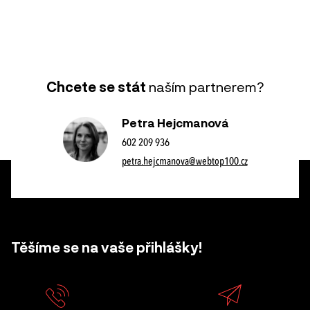
Chcete se stát
naším partnerem?
Petra Hejcmanová
602 209 936
petra.hejcmanova@webtop100.cz
Těšíme se na vaše přihlášky!