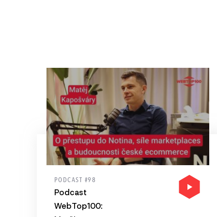
PODCAST #98
Podcast
WebTop100: