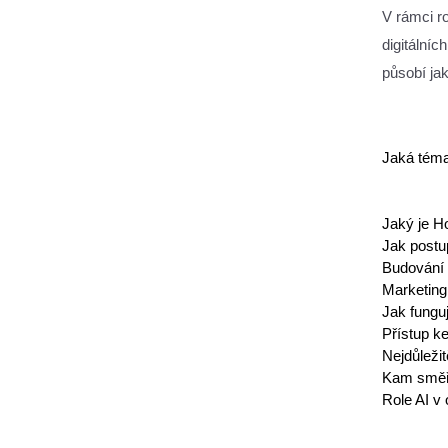
V rámci r
digitálníc
působí ja
Jaká téma
Jaký je H
Jak postu
Budování
Marketing 
Jak fungu
Přístup ke
Nejdůleži
Kam směřu
Role AI v