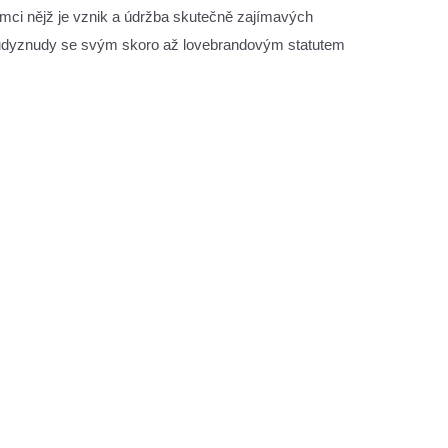
ámci nějž je vznik a údržba skutečně zajímavých
pak Kudyznudy se svým skoro až lovebrandovým statutem