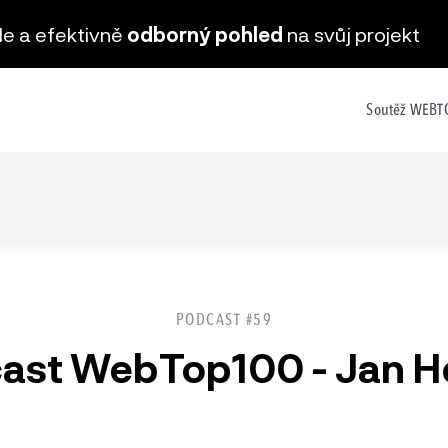
hle a efektivně
odborný pohled
na svůj projekt
Soutěž WEB
PODCAST #59
ast WebTop100 - Jan H