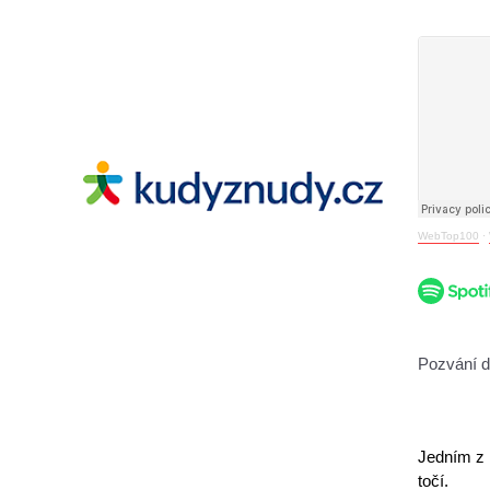
WebTop100
·
Pozvání d
Jedním z n
točí.