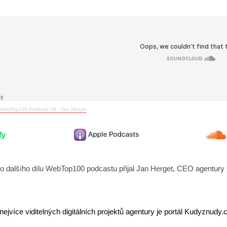
WebTop100 Podcast 59 - Jan Herget
o dalšího dílu WebTop100 podcastu přijal Jan Herget, CEO agentur
ejvíce viditelných digitálních projektů agentury je portál Kudyznudy.