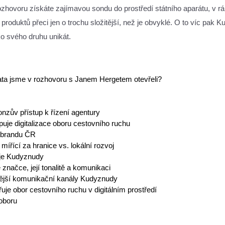
ozhovoru získáte zajímavou sondu do prostředí státního aparátu, v r
h produktů přeci jen o trochu složitější, než je obvyklé. O to víc 
ko svého druhu unikát.
ta jsme v rozhovoru s Janem Hergetem otevřeli?
onzův přístup k řízení agentury
puje digitalizace oboru cestovního ruchu
 brandu ČR
mířící za hranice vs. lokální rozvoj 
je Kudyznudy
 značce, její tonalitě a komunikaci
tější komunikační kanály Kudyznudy
je obor cestovního ruchu v digitálním prostředí 
 oboru