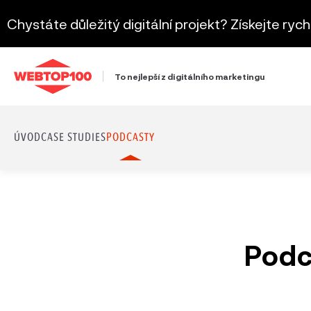
Chystáte důležitý digitální projekt? Získejte ryc
To nejlepší z digitálního marketingu
ÚVOD
CASE STUDIES
PODCASTY
Podc