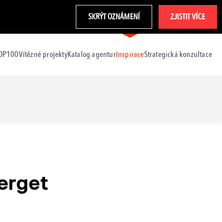
SKRÝT OZNÁMENÍ
ZJISTIT VÍCE
TOP100
Vítězné projekty
Katalog agentur
Inspirace
Strategická konzultace
erget