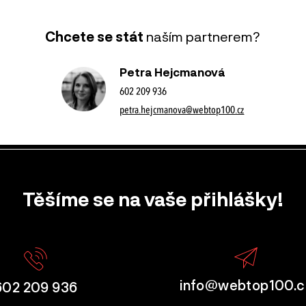
Chcete se stát
naším partnerem?
Petra Hejcmanová
602 209 936
petra.hejcmanova@webtop100.cz
Těšíme se na vaše přihlášky!
info@webtop100.c
602 209 936