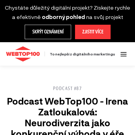
Chystáte důležitý digitální projekt? Získejte rychle
a efektivně
odborný pohled
na svůj projekt
SKRÝT OZNÁMENÍ
ZJISTIT VÍCE
To nejlepší z digitálního marketingu
PODCAST #87
Podcast WebTop100 - Irena
Zatloukalová:
Neurodiverzita jako
konkurenční výhoda v éře