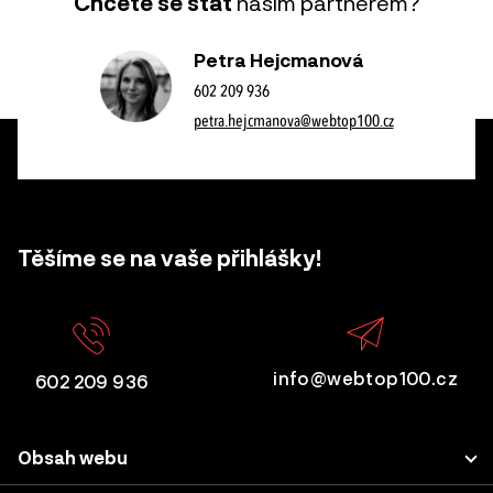
Chcete se stát
naším partnerem?
Petra Hejcmanová
602 209 936
petra.hejcmanova@webtop100.cz
Těšíme se na vaše přihlášky!
info@webtop100.cz
602 209 936
Obsah webu