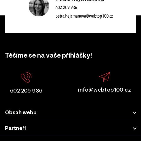
602 209 936
petra.hejcmanova@webtop100.cz
Těšíme se na vaše přihlášky!
info@webtop100.cz
602 209 936
Obsah webu
Porota
Partneři
Přihlášení projektu
LUPA.cz