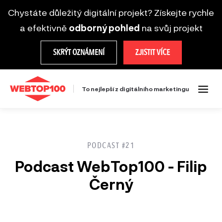
Chystáte důležitý digitální projekt? Získejte rychle
a efektivně
odborný pohled
na svůj projekt
SKRÝT OZNÁMENÍ
ZJISTIT VÍCE
To nejlepší z digitálního marketingu
PODCAST #21
Podcast WebTop100 - Filip
Černý