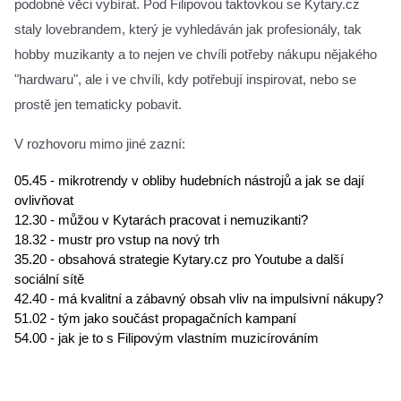
podobné věci vybírat. Pod Filipovou taktovkou se Kytary.cz 
staly lovebrandem, který je vyhledáván jak profesionály, tak 
hobby muzikanty a to nejen ve chvíli potřeby nákupu nějakého 
"hardwaru", ale i ve chvíli, kdy potřebují inspirovat, nebo se 
prostě jen tematicky pobavit.
V rozhovoru mimo jiné zazní:
05.45 - mikrotrendy v obliby hudebních nástrojů a jak se dají 
ovlivňovat
12.30 - můžou v Kytarách pracovat i nemuzikanti?
18.32 - mustr pro vstup na nový trh
35.20 - obsahová strategie Kytary.cz pro Youtube a další 
sociální sítě
42.40 - má kvalitní a zábavný obsah vliv na impulsivní nákupy?
51.02 - tým jako součást propagačních kampaní
54.00 - jak je to s Filipovým vlastním muzicírováním