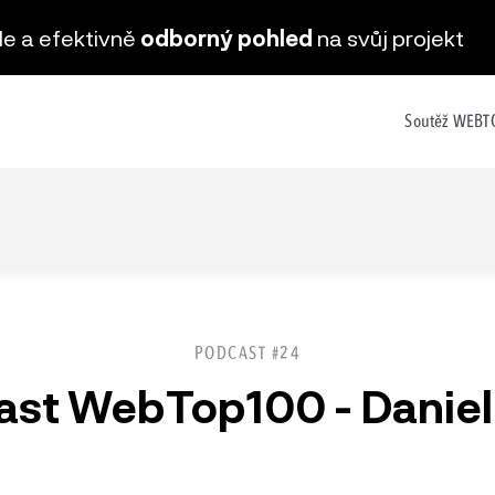
hle a efektivně
odborný pohled
na svůj projekt
Soutěž WEB
PODCAST #24
st WebTop100 - Daniel