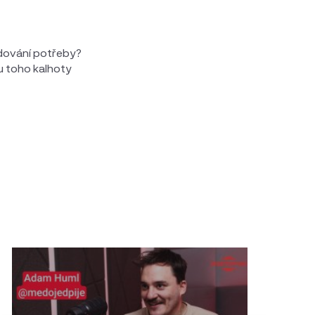
udování potřeby?
 u toho kalhoty