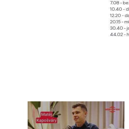
7.08 - b
10.40 - d
12.20 - d
20.15 - m
30.40 - j
44.02 - 