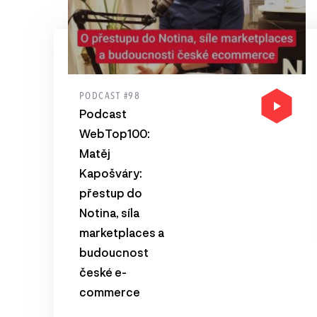
PODCAST #98
Podcast
WebTop100:
Matěj
Kapošváry:
přestup do
Notina, síla
marketplaces a
budoucnost
české e-
commerce