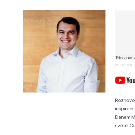
WebTop100
·
Rozhovorů
inspiraci
Danem Mu
světě. Co