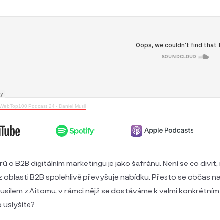
WebTop100 Podcast 24 - Daniel Musil
 o B2B digitálním marketingu je jako šafránu. Není se co divit
 z oblasti B2B spolehlivě převyšuje nabídku. Přesto se občas naj
silem z Aitomu, v rámci nějž se dostáváme k velmi konkrétním 
 uslyšíte?