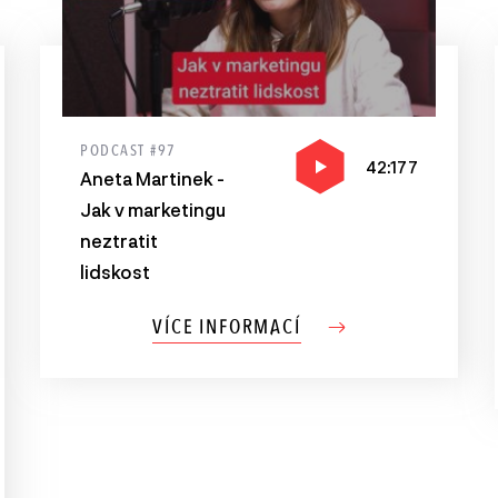
PODCAST #97
42:177
Aneta Martinek -
Jak v marketingu
neztratit
lidskost
VÍCE INFORMACÍ