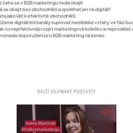
ez čeho se v B2B marketingu nedá obejít
á se obejít bez obchodníků a spoléhat jen na digitál?
ata jako klíč k efektivitě obchodníků
ůžeme digitálními kanály suplovat mezilidské vztahy ve fázi b
ak co nejefektivněji rozjet marketingové kolečko a neprodělat
hromada doporučení pro B2B marketing na konec
DALŠÍ ZAJÍMAVÉ PODCASTY