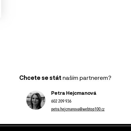
Chcete se stát
naším partnerem?
Petra Hejcmanová
602 209 936
petra.hejcmanova@webtop100.cz