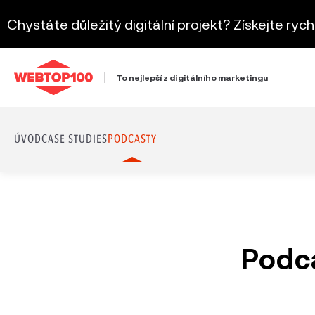
Chystáte důležitý digitální projekt? Získejte ryc
To nejlepší z digitálního marketingu
ÚVOD
CASE STUDIES
PODCASTY
Podca