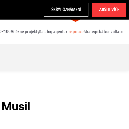
SKRÝT OZNÁMENÍ
ZJISTIT VÍCE
TOP100
Vítězné projekty
Katalog agentur
Inspirace
Strategická konzultace
 Musil