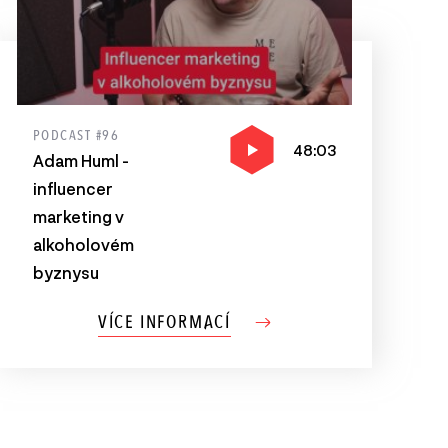
PODCAST #96
48:03
Adam Huml -
influencer
marketing v
alkoholovém
byznysu
VÍCE INFORMACÍ