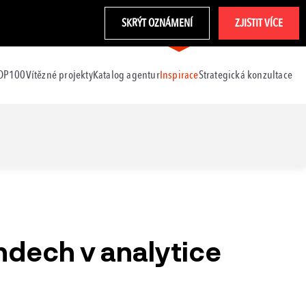
SKRÝT OZNÁMENÍ
ZJISTIT VÍCE
TOP100
Vítězné projekty
Katalog agentur
Inspirace
Strategická konzultace
dech v analytice