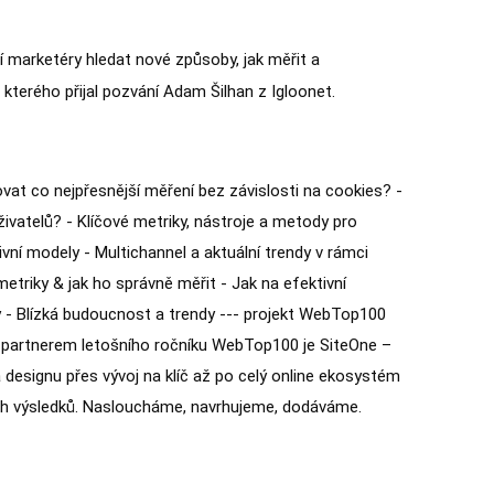
í marketéry hledat nové způsoby, jak měřit a
kterého přijal pozvání Adam Šilhan z Igloonet.
ovat co nejpřesnější měření bez závislosti na cookies? -
vatelů? - Klíčové metriky, nástroje a metody pro
ní modely - Multichannel a aktuální trendy v rámci
etriky & jak ho správně měřit - Jak na efektivní
ty - Blízká budoucnost a trendy --- projekt WebTop100
ím partnerem letošního ročníku WebTop100 je SiteOne –
 a designu přes vývoj na klíč až po celý online ekosystém
cích výsledků. Nasloucháme, navrhujeme, dodáváme.