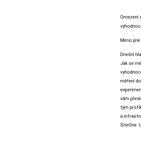
Omezení c
vyhodnoco
Mimo jiné 
Dnešní hla
Jak se mě
vyhodnoco
měření do
experimen
vám přiná
tým profík
a infrast
SiteOne. 