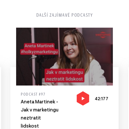
DALŠÍ ZAJÍMAVÉ PODCASTY
PODCAST #97
42:177
Aneta Martinek -
Jak v marketingu
neztratit
lidskost