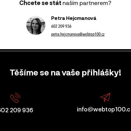
Chcete se stát
naším partnerem?
Petra Hejcmanová
602 209 936
petra.hejcmanova@webtop100.cz
Těšíme se na vaše přihlášky!
info@webtop100.c
602 209 936