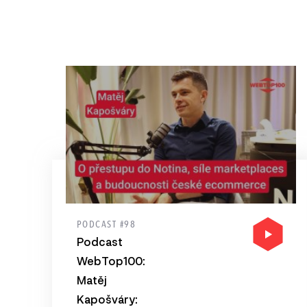
PODCAST #98
Podcast
WebTop100:
Matěj
Kapošváry: