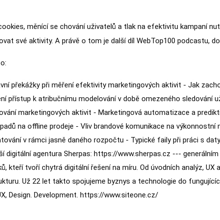
ookies, měnící se chování uživatelů a tlak na efektivitu kampaní nut
vat své aktivity. A právě o tom je další díl WebTop100 podcastu, do 
o:
vní překážky při měření efektivity marketingových aktivit - Jak zach
ní přístup k atribučnímu modelování v době omezeného sledování uži
vání marketingových aktivit - Marketingová automatizace a prediktiv
padů na offline prodeje - Vliv brandové komunikace na výkonnostní m
tování v rámci jasně daného rozpočtu - Typické faily při práci s da
ší digitální agentura Sherpas: https://www.sherpas.cz --- generáln
ů, kteří tvoří chytrá digitální řešení na míru. Od úvodních analýz, UX
rukturu. Už 22 let takto spojujeme byznys a technologie do fungují
UX, Design. Development. https://www.siteone.cz/