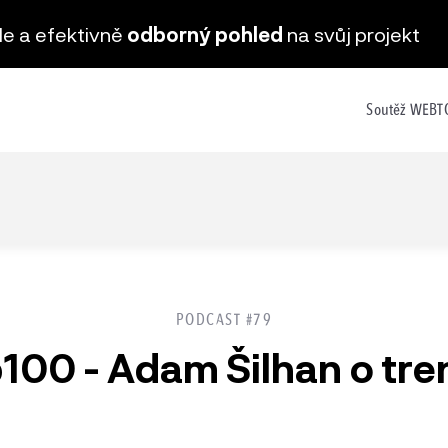
hle a efektivně
odborný pohled
na svůj projekt
Soutěž WEB
PODCAST #79
00 - Adam Šilhan o tren