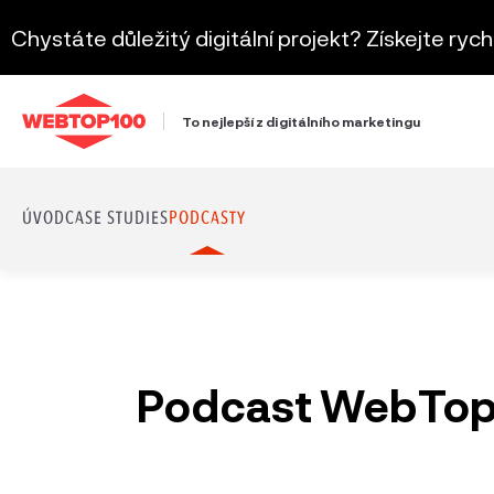
Chystáte důležitý digitální projekt? Získejte ryc
To nejlepší z digitálního marketingu
ÚVOD
CASE STUDIES
PODCASTY
Podcast WebTop1