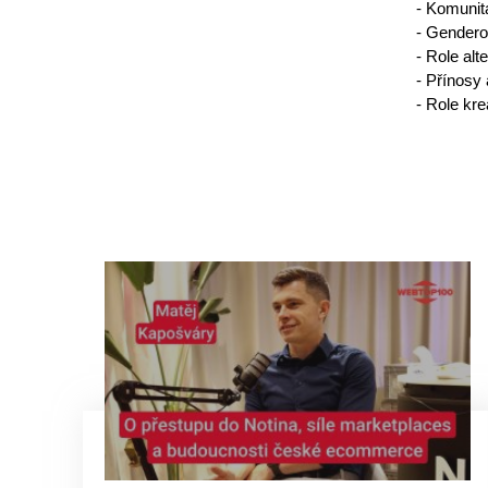
- Komunit
- Gendero
- Role al
- Přínosy
- Role kre