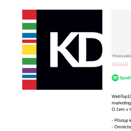
WebTop100
·
WebTop100
marketing
O čem v t
- Přístup 
- Omnicha