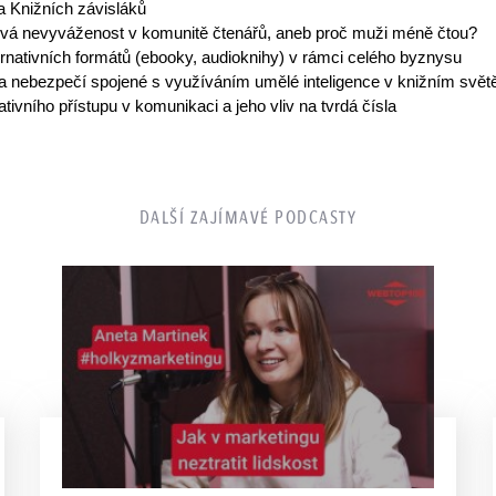
a Knižních závisláků
vá nevyváženost v komunitě čtenářů, aneb proč muži méně čtou?
ternativních formátů (ebooky, audioknihy) v rámci celého byznysu
 a nebezpečí spojené s využíváním umělé inteligence v knižním svět
ativního přístupu v komunikaci a jeho vliv na tvrdá čísla
DALŠÍ ZAJÍMAVÉ PODCASTY