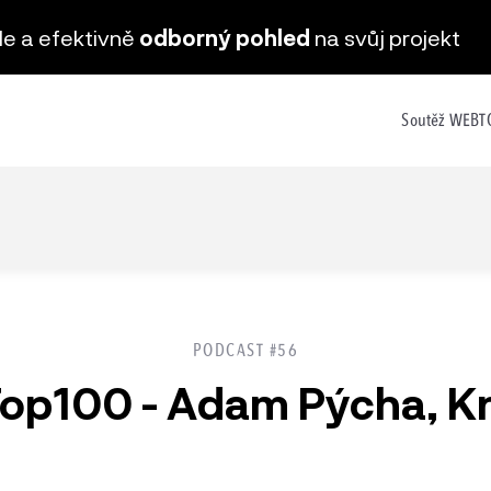
hle a efektivně
odborný pohled
na svůj projekt
Soutěž WEB
PODCAST #56
p100 - Adam Pýcha, K