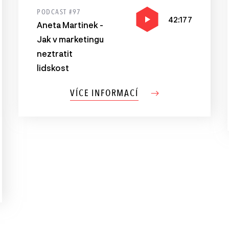
PODCAST #97
42:177
Aneta Martinek -
Jak v marketingu
neztratit
lidskost
VÍCE INFORMACÍ