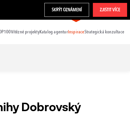
SKRÝT OZNÁMENÍ
ZJISTIT VÍCE
TOP100
Vítězné projekty
Katalog agentur
Inspirace
Strategická konzultace
nihy Dobrovský