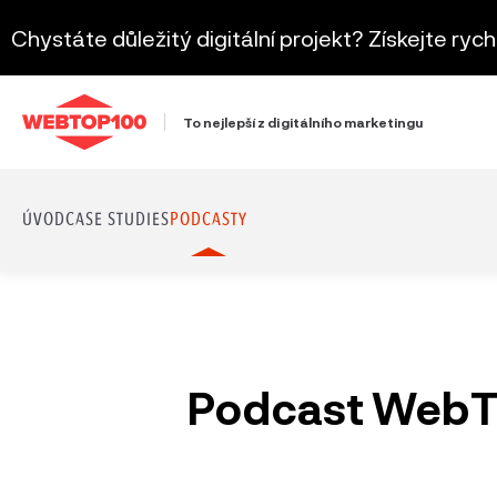
Chystáte důležitý digitální projekt? Získejte ryc
To nejlepší z digitálního marketingu
ÚVOD
CASE STUDIES
PODCASTY
Podcast WebTo