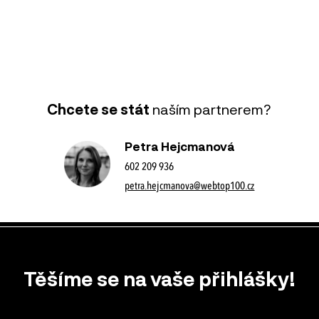
Chcete se stát
naším partnerem?
Petra Hejcmanová
602 209 936
petra.hejcmanova@webtop100.cz
Těšíme se na vaše přihlášky!