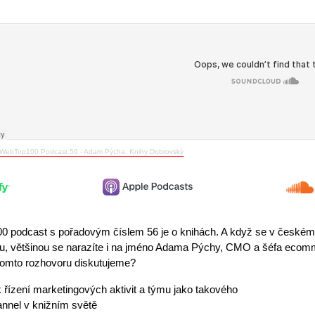
WebTop100 Podcast 56 - Adam Pýcha, Knihy Dobrovský
 podcast s pořadovým číslem 56 je o knihách. A když se v českém di
u, většinou se narazíte i na jméno Adama Pýchy, CMO a šéfa ecom
omto rozhovoru diskutujeme?
k řízení marketingových aktivit a týmu jako takového
nnel v knižním světě