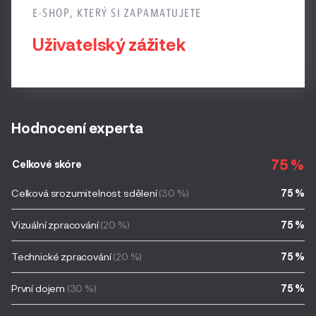
E-SHOP, KTERÝ SI ZAPAMATUJETE
Uživatelský zážitek
Hodnocení experta
75 %
Celkové skóre
Celková srozumitelnost sdělení
(30 %)
75 %
Vizuální zpracování
(20 %)
75 %
Technické zpracování
(20 %)
75 %
První dojem
(30 %)
75 %