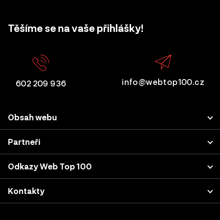
Těšíme se na vaše přihlášky!
info@webtop100.cz
602 209 936
Obsah webu
Porota
Partneři
Přihlášení projektu
LUPA.cz
Odkazy Web Top 100
Akce a konference
Podnikatel.cz
Kategorie a kritéria
Výsledky z minulých let
Kontakty
Nastavení cookies
Katalog agentur
Sherpas, s.r.o. (projekt WebTop100)
Case studies & podcasty