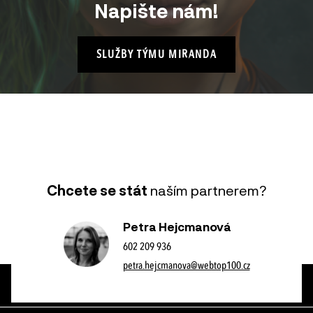
Napište nám!
SLUŽBY TÝMU MIRANDA
Chcete se stát
naším partnerem?
Petra Hejcmanová
602 209 936
petra.hejcmanova@webtop100.cz