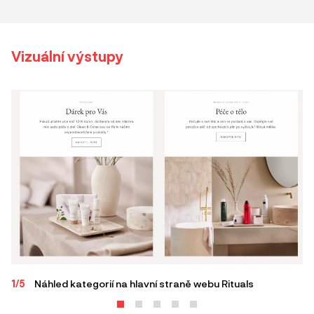
Vizuální výstupy
1/5
Náhled kategorií na hlavní straně webu Rituals
2/