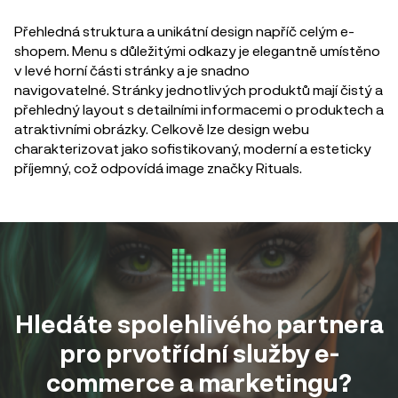
Přehledná struktura a unikátní design napříč celým e-
shopem. Menu s důležitými odkazy je elegantně umístěno
v levé horní části stránky a je snadno
navigovatelné. Stránky jednotlivých produktů mají čistý a
přehledný layout s detailními informacemi o produktech a
atraktivními obrázky. Celkově lze design webu
charakterizovat jako sofistikovaný, moderní a esteticky
příjemný, což odpovídá image značky Rituals.
Hledáte spolehlivého partnera
pro prvotřídní služby e-
commerce a marketingu?