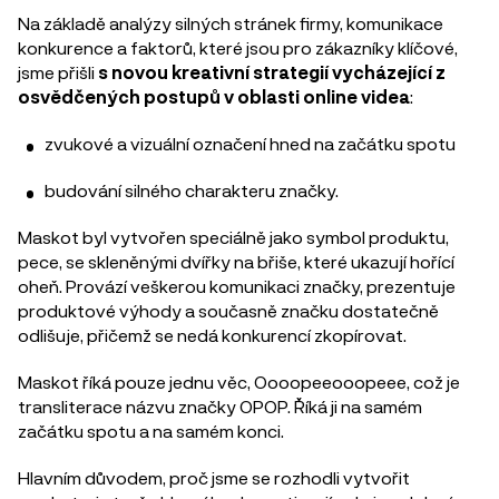
Na základě analýzy silných stránek firmy, komunikace
konkurence a faktorů, které jsou pro zákazníky klíčové,
jsme přišli
s novou kreativní strategií vycházející z
osvědčených postupů v oblasti online videa
:
zvukové a vizuální označení hned na začátku spotu
budování silného charakteru značky.
Maskot byl vytvořen speciálně jako symbol produktu,
pece, se skleněnými dvířky na břiše, které ukazují hořící
oheň. Provází veškerou komunikaci značky, prezentuje
produktové výhody a současně značku dostatečně
odlišuje, přičemž se nedá konkurencí zkopírovat.
Maskot říká pouze jednu věc, Oooopeeooopeee, což je
transliterace názvu značky OPOP. Říká ji na samém
začátku spotu a na samém konci.
Hlavním důvodem, proč jsme se rozhodli vytvořit