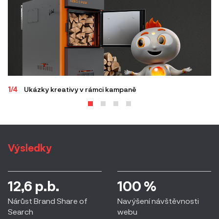
2/
1/4
Ukázky kreativy v rámci kampaně
Výsledky
12,6 p.b.
100 %
Nárůst Brand Share of
Navýšení návštěvnosti
Search
webu