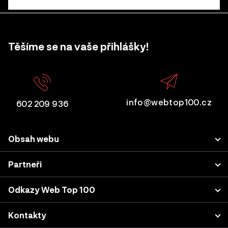
Těšíme se na vaše přihlášky!
info@webtop100.cz
602 209 936
Obsah webu
Porota
Partneři
Přihlášení projektu
LUPA.cz
Odkazy Web Top 100
Akce a konference
Podnikatel.cz
Kategorie a kritéria
Výsledky z minulých let
Kontakty
Nastavení cookies
Katalog agentur