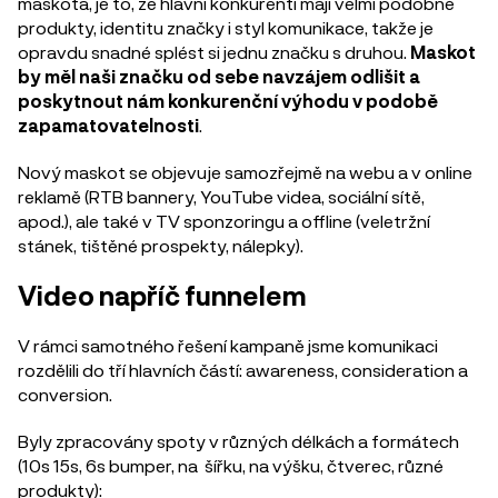
maskota, je to, že hlavní konkurenti mají velmi podobné
produkty, identitu značky i styl komunikace, takže je
opravdu snadné splést si jednu značku s druhou.
Maskot
by měl naši značku od sebe navzájem odlišit a
poskytnout nám konkurenční výhodu v podobě
zapamatovatelnosti
.
Nový maskot se objevuje samozřejmě na webu a v online
reklamě (RTB bannery, YouTube videa, sociální sítě,
apod.), ale také v TV sponzoringu a offline (veletržní
stánek, tištěné prospekty, nálepky).
Video napříč funnelem
V rámci samotného řešení kampaně jsme komunikaci
rozdělili do tří hlavních částí: awareness, consideration a
conversion.
Byly zpracovány spoty v různých délkách a formátech
(10s 15s, 6s bumper, na šířku, na výšku, čtverec, různé
produkty):