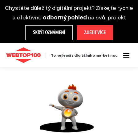
Chystáte důležitý digitální projekt? Získejte rychle
a efektivně
odborný pohled
na svůj projekt
SKRÝT OZNÁMENÍ
ZJISTIT VÍCE
To nejlepší z digitálního marketingu