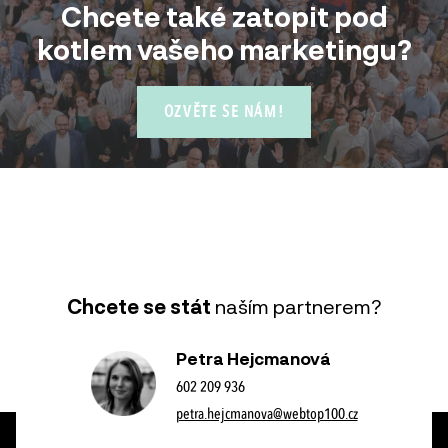
Chcete také zatopit pod
kotlem vašeho marketingu?
OZVĚTE SE NÁM!
Chcete se stát
naším partnerem?
Petra Hejcmanová
602 209 936
petra.hejcmanova@webtop100.cz