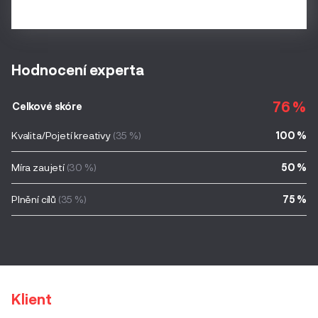
Hodnocení experta
76 %
Celkové skóre
Kvalita/Pojetí kreativy
(35 %)
100 %
Míra zaujetí
(30 %)
50 %
Plnění cílů
(35 %)
75 %
Klient