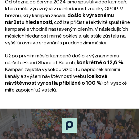
Od března do června 2024 jsme spustili video kampaň,
která měla výrazný vliv na hledanost značky OPOP. V
březnu, kdy kampaň začala,
došlo k výraznému
nárůstu hledanosti
, což lze přičíst efektivitě spuštěné
kampaně s vhodně nastaveným cílením. V následujících
měsících hledanost mírně poklesla, ale stále zůstala na
vyšší úrovni ve srovnání s předchozími měsíci.
Už po prvním měsíci kampaně došlo k významnému
nárůstu Brand Share of Search,
konkrétně o 12,6 %
.
Kampaň zajistila vysokou vizibilitu napříč reklamními
kanály a zvýšení návštěvnosti webu (
celková
návštěvnost vyrostla přibližně o 100 %
) při vysoké
míře zapojení uživatelů.