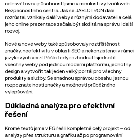
celosvětovou působností jsme v minulosti vytvořili web
Bezpečnostního centra. Jak se JABLOTRON dále
rozrůstal, vznikaly další weby s různými dodavateli a celá
jeho online prezentace začala být složitá na správu i další
rozvoj.
Nové a nové weby také způsobovaly roztříštěnost
značky, neefektivitu v oblasti SEO a nekonzistenci v rámci
jazykových verzí. Přišlo tedy rozhodnutí sjednotit
všechny weby pod jedinou moderní platformu, jednotný
design a vytvořit tak jeden velký portál pro všechny
produkty a služby. Se snadnou správou obsahu, jasnou
rozpoznatelností značky a možností průběžného
vylepšování.
Důkladná analýza pro efektivní
řešení
Kromě textů jsme v FG řešili kompletně celý projekt –⁠⁠⁠⁠⁠⁠ od
analýzy přes strukturu a grafiku až po programování