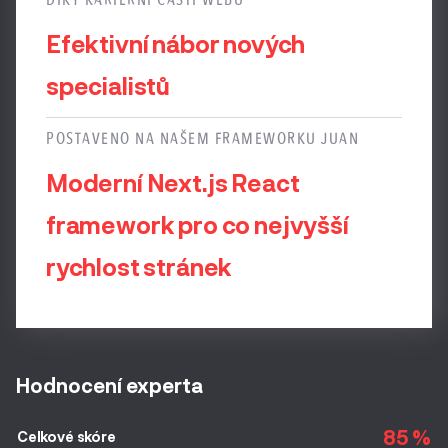
Efektivní nábor nových
specialistů
POSTAVENO NA NAŠEM FRAMEWORKU JUAN
Moderní Next.js React
framework pro co nejvyšší
rychlost stránek
Hodnocení experta
85 %
Celkové skóre