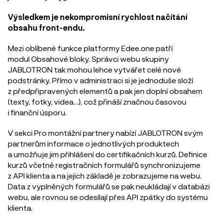
Výsledkem je nekompromisní rychlost načítání
obsahu front-endu.
Mezi oblíbené funkce platformy Edee.one patří
modul Obsahové bloky. Správci webu skupiny
JABLOTRON tak mohou lehce vytvářet celé nové
podstránky. Přímo v administraci si je jednoduše složí
z předpřipravených elementů a pak jen doplní obsahem
(texty, fotky, videa…), což přináší značnou časovou
i finanční úsporu.
V sekci Pro montážní partnery nabízí JABLOTRON svým
partnerům informace o jednotlivých produktech
a umožňuje jim přihlášení do certifikačních kurzů. Definice
kurzů včetně registračních formulářů synchronizujeme
z API klienta a na jejich základě je zobrazujeme na webu.
Data z vyplněných formulářů se pak neukládají v databázi
webu, ale rovnou se odesílají přes API zpátky do systému
klienta.