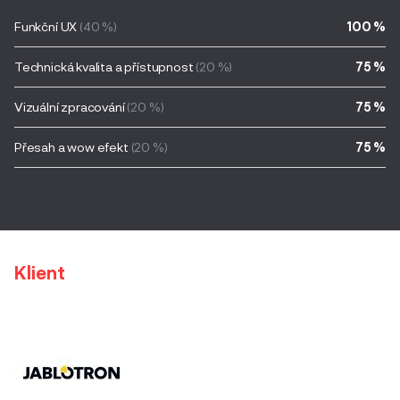
Funkční UX
(40 %)
100 %
Technická kvalita a přístupnost
(20 %)
75 %
Vizuální zpracování
(20 %)
75 %
Přesah a wow efekt
(20 %)
75 %
Klient