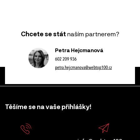
Chcete se stát
naším partnerem?
Petra Hejcmanová
602 209 936
petra.hejcmanova@webtop100.cz
Těšíme se na vaše přihlášky!