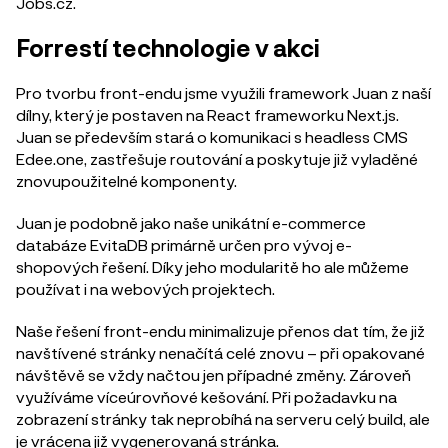
Jobs.cz.
Forrestí technologie v akci
Pro tvorbu front-endu jsme využili framework Juan z naší
dílny, který je postaven na React frameworku Next.js.
Juan se především stará o komunikaci s headless CMS
Edee.one, zastřešuje routování a poskytuje již vyladěné
znovupoužitelné komponenty.
Juan je podobně jako naše unikátní
e-commerce
databáze EvitaDB
primárně určen pro vývoj e-
shopových řešení. Díky jeho modularitě ho ale můžeme
používat i na webových projektech.
Naše řešení front-endu minimalizuje přenos dat tím, že již
navštívené stránky nenačítá celé znovu – při opakované
návštěvě se vždy načtou jen případné změny. Zároveň
využíváme víceúrovňové kešování. Při požadavku na
zobrazení stránky tak neprobíhá na serveru celý build, ale
je vrácena již vygenerovaná stránka.