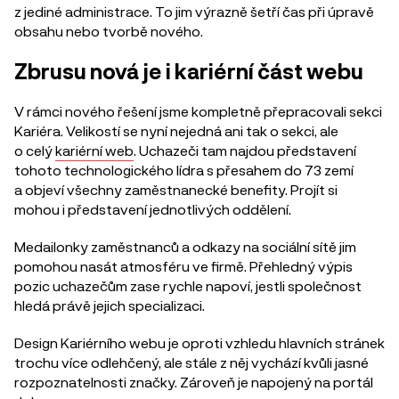
z jediné administrace. To jim výrazně šetří čas při úpravě
obsahu nebo tvorbě nového.
Zbrusu nová je i kariérní část webu
V rámci nového řešení jsme kompletně přepracovali sekci
Kariéra. Velikostí se nyní nejedná ani tak o sekci, ale
o celý
kariérní web
. Uchazeči tam najdou představení
tohoto technologického lídra s přesahem do 73 zemí
a objeví všechny zaměstnanecké benefity. Projít si
mohou i představení jednotlivých oddělení.
Medailonky zaměstnanců a odkazy na sociální sítě jim
pomohou nasát atmosféru ve firmě. Přehledný výpis
pozic uchazečům zase rychle napoví, jestli společnost
hledá právě jejich specializaci.
Design Kariérního webu je oproti vzhledu hlavních stránek
trochu více odlehčený, ale stále z něj vychází kvůli jasné
rozpoznatelnosti značky. Zároveň je napojený na portál