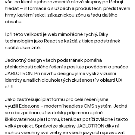
vše, co klient a jeho rozmanité cílové skupiny potřebují
hledat – informace o službách a produktech, představení
firmy, kariérní sekci, zákaznickou zónu a řadu dalšího
obsahu.
I při této velikosti je web mimořádně rychlý. Díky
technologiím jako React se každá z tisíce podstránek
načítá okamžitě.
Jednotný design všech podstránek pomáhá
přehlednosti celého řešení a posiluje povědomí o značce
JABLOTRON. Při návrhu designu jsme vyšli z vizuální
identity a našich dlouholetých zkušeností v oblasti UX
a UI.
Jako zastřešující platformu pro celé řešení jsme
využili
Edee.one
– moderní headless CMS systém. Jedná
se o bezpečnou, uživatelsky příjemnou a plně
škálovatelnou platformu, která bez potíží zvládne i takto
velký projekt. Správci ze skupiny JABLOTRON díky ní
mohou všechny své weby ve všech jazycích spravovat