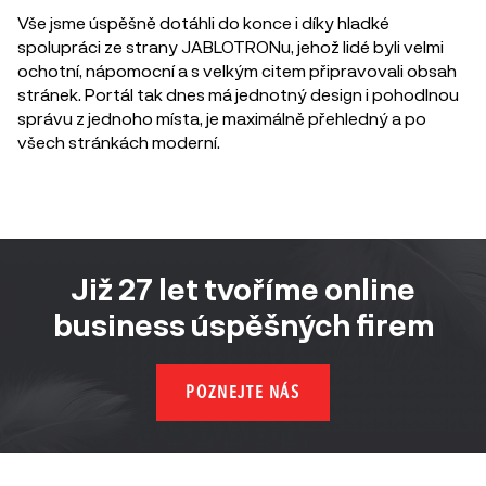
Vše jsme úspěšně dotáhli do konce i díky hladké
spolupráci ze strany JABLOTRONu, jehož lidé byli velmi
ochotní, nápomocní a s velkým citem připravovali obsah
stránek. Portál tak dnes má jednotný design i pohodlnou
správu z jednoho místa, je maximálně přehledný a po
všech stránkách moderní.
Již 27 let tvoříme online
business úspěšných firem
POZNEJTE NÁS