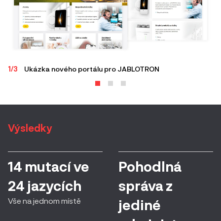
1/3
Ukázka nového portálu pro JABLOTRON
2/
Výsledky
14 mutací ve
Pohodlná
24 jazycích
správa z
Vše na jednom místě
jediné