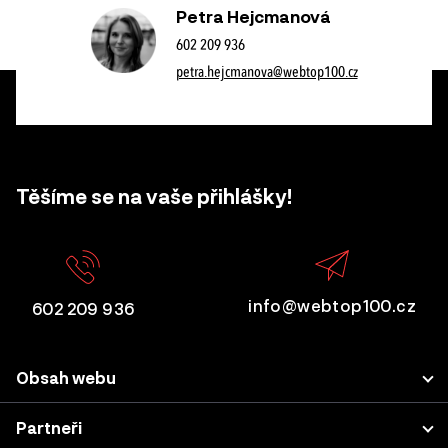
Petra Hejcmanová
602 209 936
petra.hejcmanova@webtop100.cz
Těšíme se na vaše přihlášky!
info@webtop100.cz
602 209 936
Obsah webu
Porota
Partneři