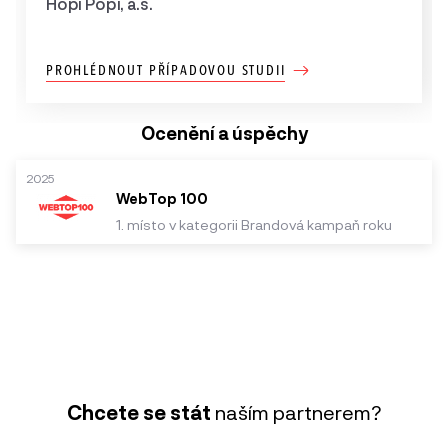
Hopi Popi, a.s.
PROHLÉDNOUT PŘÍPADOVOU STUDII
Ocenění a úspěchy
2025
WebTop 100
1. místo v kategorii Brandová kampaň roku
Chcete se stát
naším partnerem?