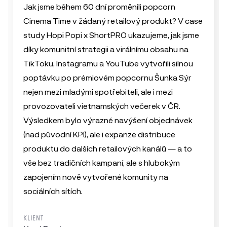
Jak jsme během 60 dní proměnili popcorn
Cinema Time v žádaný retailový produkt? V case
study Hopi Popi x ShortPRO ukazujeme, jak jsme
díky komunitní strategii a virálnímu obsahu na
TikToku, Instagramu a YouTube vytvořili silnou
poptávku po prémiovém popcornu Šunka Sýr
nejen mezi mladými spotřebiteli, ale i mezi
provozovateli vietnamských večerek v ČR.
Výsledkem bylo výrazné navýšení objednávek
(nad původní KPI), ale i expanze distribuce
produktu do dalších retailových kanálů — a to
vše bez tradičních kampaní, ale s hlubokým
zapojením nově vytvořené komunity na
sociálních sítích.
KLIENT