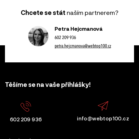
Chcete se stát
naším partnerem?
Petra Hejcmanová
602 209 936
petra.hejcmanova@webtop100.cz
Těšíme se na vaše přihlášky!
info@webtop100.cz
602 209 936