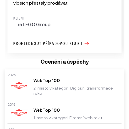
videích přestaly prodávat.
KLIENT
The LEGO Group
PROHLÉDNOUT PŘÍPADOVOU STUDII
Ocenění a úspěchy
2025
WebTop 100
2. místo v kategorii Digitální transformace
roku
2019
WebTop 100
1. místo v kategorii Firemní web roku
2019